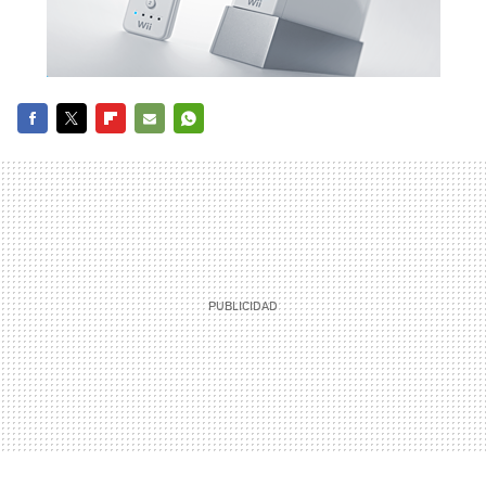
FACEBOOK
TWITTER
FLIPBOARD
E-
WHATSAPP
MAIL