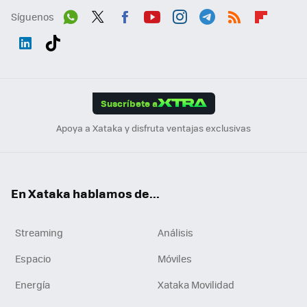
Síguenos
Wh
Twit
Fac
You
Inst
Tele
RSS
Flip
ats
ter
ebo
tub
agr
gra
boa
Link
Tikt
App
ok
e
am
m
rd
edI
ok
Suscríbete a
n
Apoya a Xataka y disfruta ventajas exclusivas
En Xataka hablamos de...
Streaming
Análisis
Espacio
Móviles
Energía
Xataka Movilidad