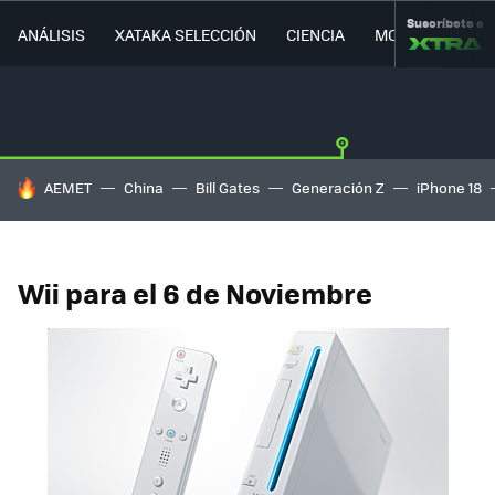
Suscríbete a
ANÁLISIS
XATAKA SELECCIÓN
CIENCIA
MOVILIDAD
HOY SE HABLA DE
AEMET
China
Bill Gates
Generación Z
iPhone 18
Wii para el 6 de Noviembre