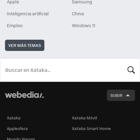
Apple
Samsung
Inteligencia artificial
China
Empleo
Windows 11
VER MÁS TEMAS
BUSCA
SUBIR
Xataka
Xataka Móvil
Applesfera
Xataka Smart Home
Mundo Xiaomi