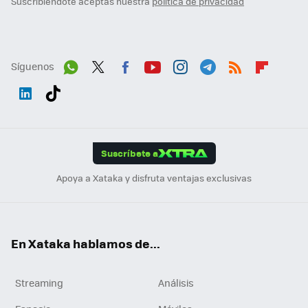
Suscribiéndote aceptas nuestra
política de privacidad
Síguenos
Wh
Twit
Fac
You
Inst
Tele
RSS
Flip
ats
ter
ebo
tub
agr
gra
boa
Link
Tikt
App
ok
e
am
m
rd
edI
ok
Suscríbete a
n
Apoya a Xataka y disfruta ventajas exclusivas
En Xataka hablamos de...
Streaming
Análisis