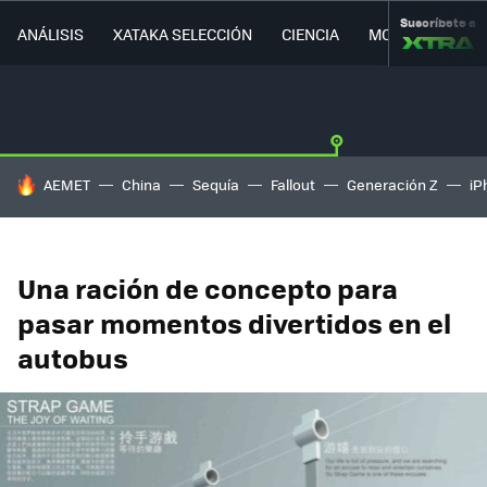
Suscríbete a
ANÁLISIS
XATAKA SELECCIÓN
CIENCIA
MOVILIDAD
HOY SE HABLA DE
AEMET
China
Sequía
Fallout
Generación Z
iP
Una ración de concepto para
pasar momentos divertidos en el
autobus