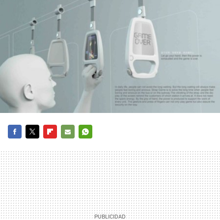
FACEBOOK
TWITTER
FLIPBOARD
E-
WHATSAPP
MAIL