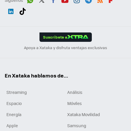
Wh
Twit
Fac
You
Inst
Tele
RSS
Flip
ats
ter
ebo
tub
agr
gra
boa
Link
Tikt
App
ok
e
am
m
rd
edI
ok
Suscríbete a
n
Apoya a Xataka y disfruta ventajas exclusivas
En Xataka hablamos de...
Streaming
Análisis
Espacio
Móviles
Energía
Xataka Movilidad
Apple
Samsung