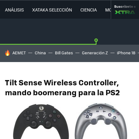
Suscríbete a
ANÁLISIS
XATAKA SELECCIÓN
CIENCIA
MOVILIDAD
HOY SE HABLA DE
AEMET
China
Bill Gates
Generación Z
iPhone 18
Tilt Sense Wireless Controller,
mando boomerang para la PS2