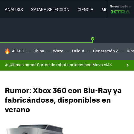
Suscríbete a
ANÁLISIS
XATAKA SELECCIÓN
CIENCIA
MOVILIDAD
HOY SE HABLA DE
AEMET
China
Waze
Fallout
Generación Z
iPh
🌿¡Últimas horas! Sorteo de robot cortacésped Mova ViAX
Rumor: Xbox 360 con Blu-Ray ya
fabricándose, disponibles en
verano