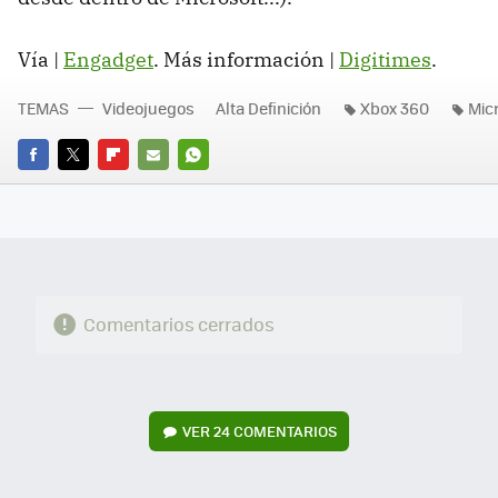
Vía |
Engadget
. Más información |
Digitimes
.
TEMAS
Videojuegos
Alta Definición
Xbox 360
Mic
FACEBOOK
TWITTER
FLIPBOARD
E-
WHATSAPP
MAIL
Comentarios cerrados
VER
24 COMENTARIOS