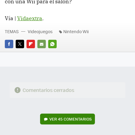
con una Wii para el salón?
Vía |
Vidaextra
.
TEMAS
Videojuegos
Nintendo Wii
FACEBOOK
TWITTER
FLIPBOARD
E-
WHATSAPP
MAIL
Comentarios cerrados
VER
45 COMENTARIOS