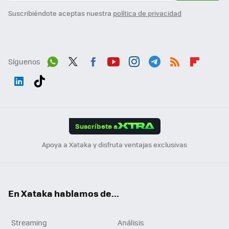
Suscribiéndote aceptas nuestra
política de privacidad
Síguenos
Wh
Twit
Fac
You
Inst
Tele
RSS
Flip
ats
ter
ebo
tub
agr
gra
boa
Link
Tikt
App
ok
e
am
m
rd
edI
ok
Suscríbete a
n
Apoya a Xataka y disfruta ventajas exclusivas
En Xataka hablamos de...
Streaming
Análisis