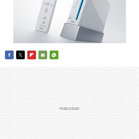
FACEBOOK
TWITTER
FLIPBOARD
E-
WHATSAPP
MAIL