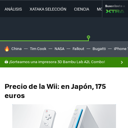
Suscríbete a
ANÁLISIS
XATAKA SELECCIÓN
CIENCIA
MOVILIDAD
HOY SE HABLA DE
China
Tim Cook
NASA
Fallout
Bugatti
iPhone 
🖨️ ¡Sorteamos una impresora 3D Bambu Lab A2L Combo!
Precio de la Wii: en Japón, 175
euros