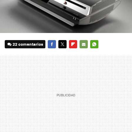
22 comentarios
FACEBOOK
TWITTER
FLIPBOARD
E-
WHATSAPP
MAIL