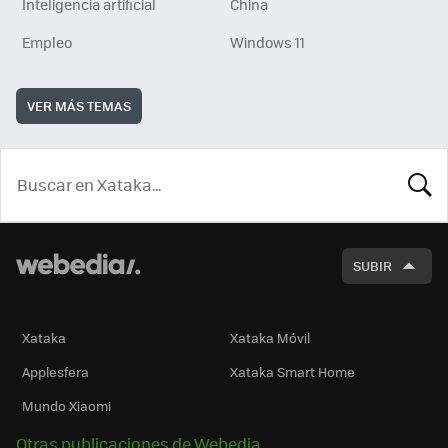
Inteligencia artificial
China
Empleo
Windows 11
VER MÁS TEMAS
BUSCA
SUBIR
Xataka
Xataka Móvil
Applesfera
Xataka Smart Home
Mundo Xiaomi
Otras publicaciones de Webedia