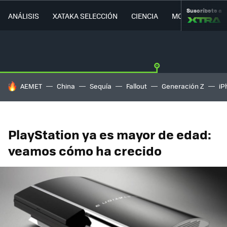
Suscríbete a
ANÁLISIS
XATAKA SELECCIÓN
CIENCIA
MOVILIDAD
HOY SE HABLA DE
AEMET
China
Sequía
Fallout
Generación Z
iP
PlayStation ya es mayor de edad:
veamos cómo ha crecido