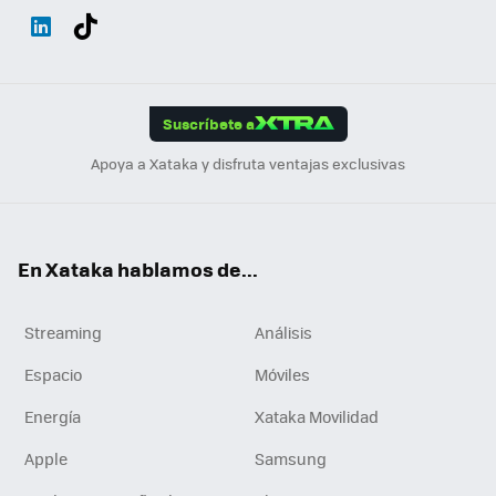
Wh
Twit
Fac
You
Inst
Tele
RSS
Flip
ats
ter
ebo
tub
agr
gra
boa
Link
Tikt
App
ok
e
am
m
rd
edI
ok
Suscríbete a
n
Apoya a Xataka y disfruta ventajas exclusivas
En Xataka hablamos de...
Streaming
Análisis
Espacio
Móviles
Energía
Xataka Movilidad
Apple
Samsung