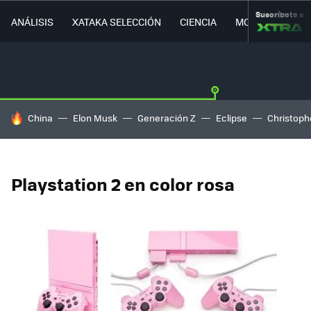
Suscríbete a
ANÁLISIS
XATAKA SELECCIÓN
CIENCIA
MOVILIDAD
HOY SE HABLA DE
China
Elon Musk
Generación Z
Eclipse
Christoph
Playstation 2 en color rosa