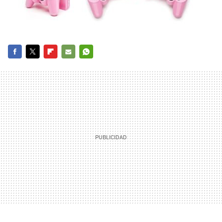
FACEBOOK
TWITTER
FLIPBOARD
E-
WHATSAPP
MAIL