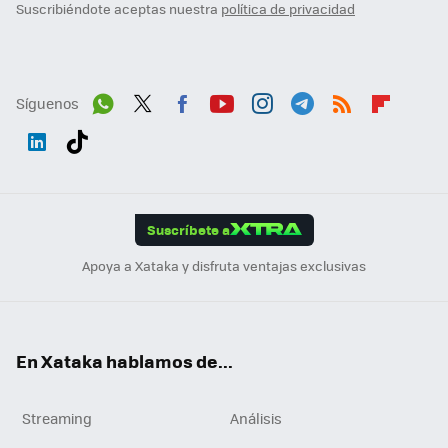
Suscribiéndote aceptas nuestra
política de privacidad
Síguenos
Wh
Twit
Fac
You
Inst
Tele
RSS
Flip
ats
ter
ebo
tub
agr
gra
boa
Link
Tikt
App
ok
e
am
m
rd
edI
ok
Suscríbete a
n
Apoya a Xataka y disfruta ventajas exclusivas
En Xataka hablamos de...
Streaming
Análisis