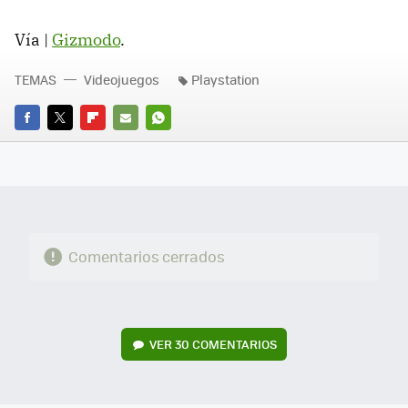
Vía |
Gizmodo
.
TEMAS
Videojuegos
Playstation
FACEBOOK
TWITTER
FLIPBOARD
E-
WHATSAPP
MAIL
Comentarios cerrados
VER
30 COMENTARIOS