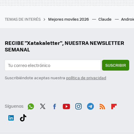
TEMAS DE INTERÉS
Mejores moviles 2026
Claude
Androi
RECIBE "Xatakaletter", NUESTRA NEWSLETTER
SEMANAL
SUSCRIBIR
Suscribiéndote aceptas nuestra
política de privacidad
Síguenos
Wh
Twit
Fac
You
Inst
Tele
RSS
Flip
ats
ter
ebo
tub
agr
gra
boa
Link
Tikt
App
ok
e
am
m
rd