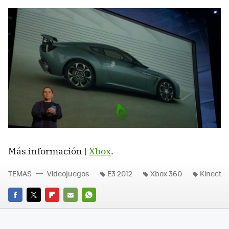
Más información |
Xbox
.
TEMAS
Videojuegos
E3 2012
Xbox 360
Kinect
FACEBOOK
TWITTER
FLIPBOARD
E-
WHATSAPP
MAIL