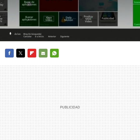
FACEBOOK
TWITTER
FLIPBOARD
E-
WHATSAPP
MAIL