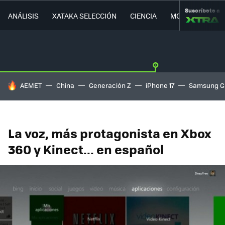
Suscríbete a
ANÁLISIS
XATAKA SELECCIÓN
CIENCIA
MOVILIDAD
HOY SE HABLA DE
AEMET
China
Generación Z
iPhone 17
Samsung G
La voz, más protagonista en Xbox
360 y Kinect... en español