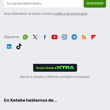
SUSCRIBIR
Suscribiéndote aceptas nuestra
política de privacidad
Síguenos
Wh
Twit
Fac
You
Inst
Tele
RSS
Flip
ats
ter
ebo
tub
agr
gra
boa
Link
Tikt
App
ok
e
am
m
rd
edI
ok
Suscríbete a
n
Apoya a Xataka y disfruta ventajas exclusivas
En Xataka hablamos de...