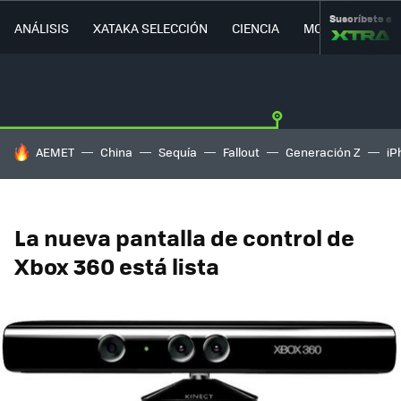
Suscríbete a
ANÁLISIS
XATAKA SELECCIÓN
CIENCIA
MOVILIDAD
HOY SE HABLA DE
AEMET
China
Sequía
Fallout
Generación Z
iP
La nueva pantalla de control de
Xbox 360 está lista