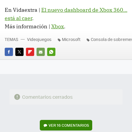
En Vidaextra |
El nuevo dashboard de Xbox 360…
está al caer
.
Más información |
Xbox
.
TEMAS
Videojuegos
Microsoft
Consola de sobreme
FACEBOOK
TWITTER
FLIPBOARD
E-
WHATSAPP
MAIL
Comentarios cerrados
VER
16 COMENTARIOS