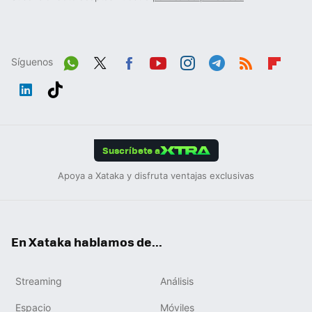
Síguenos
Wh
Twit
Fac
You
Inst
Tele
RSS
Flip
ats
ter
ebo
tub
agr
gra
boa
Link
Tikt
App
ok
e
am
m
rd
edIn
ok
Suscríbete a
Apoya a Xataka y disfruta ventajas exclusivas
En Xataka hablamos de...
Streaming
Análisis
Espacio
Móviles