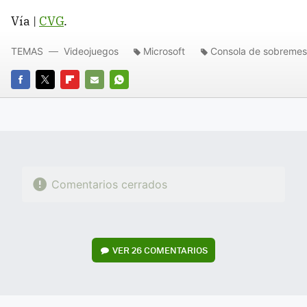
Vía |
CVG
.
TEMAS
Videojuegos
Microsoft
Consola de sobreme
FACEBOOK
TWITTER
FLIPBOARD
E-
WHATSAPP
MAIL
Comentarios cerrados
VER
26 COMENTARIOS