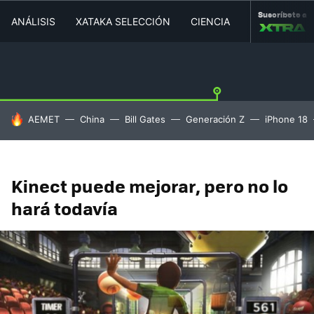
Suscríbete a
ANÁLISIS
XATAKA SELECCIÓN
CIENCIA
MOVILIDAD
HOY SE HABLA DE
AEMET
China
Bill Gates
Generación Z
iPhone 18
Kinect puede mejorar, pero no lo
hará todavía