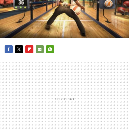
FACEBOOK
TWITTER
FLIPBOARD
E-
WHATSAPP
MAIL