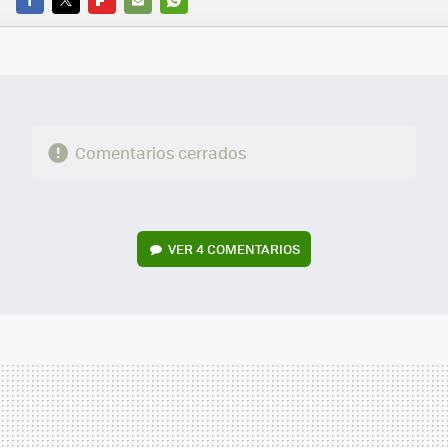
FACEBOOK
TWITTER
FLIPBOARD
E-
WHATSAPP
MAIL
Comentarios cerrados
VER
4 COMENTARIOS