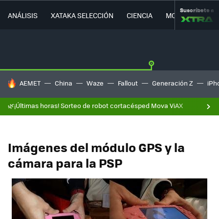
Suscríbete a
ANÁLISIS
XATAKA SELECCIÓN
CIENCIA
MOVILIDAD
HOY SE HABLA DE
AEMET
China
Waze
Fallout
Generación Z
iPh
🌿¡Últimas horas! Sorteo de robot cortacésped Mova ViAX
Imágenes del módulo GPS y la
cámara para la PSP