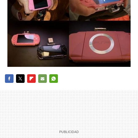
FACEBOOK
TWITTER
FLIPBOARD
E-
WHATSAPP
MAIL