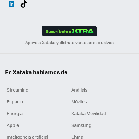
Wh
Twit
Fac
You
Inst
Tele
RSS
Flip
ats
ter
ebo
tub
agr
gra
boa
Link
Tikt
App
ok
e
am
m
rd
edI
ok
Suscríbete a
n
Apoya a Xataka y disfruta ventajas exclusivas
En Xataka hablamos de...
Streaming
Análisis
Espacio
Móviles
Energía
Xataka Movilidad
Apple
Samsung
Inteligencia artificial
China