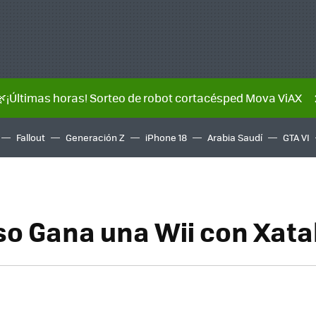
🌿¡Últimas horas! Sorteo de robot cortacésped Mova ViAX
Fallout
Generación Z
iPhone 18
Arabia Saudí
GTA VI
o Gana una Wii con Xat