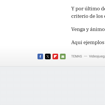
Y por último 
criterio de los
Venga y ánimo
Aqui ejemplos 
TEMAS
Videojueg
FACEBOOK
TWITTER
FLIPBOARD
E-
MAIL