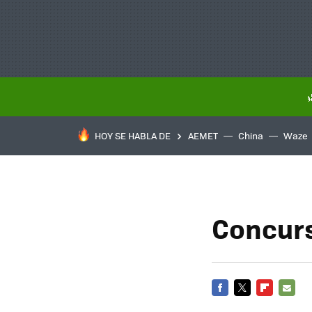
HOY SE HABLA DE
AEMET
China
Waze
Concurs
FACEBOOK
TWITTER
FLIPBOARD
E-