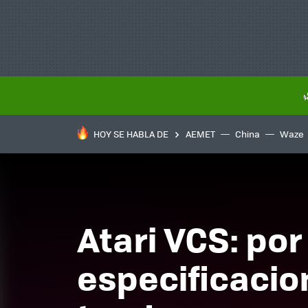
HOY SE HABLA DE
AEMET
China
Waze
Atari VCS: po
especificacio