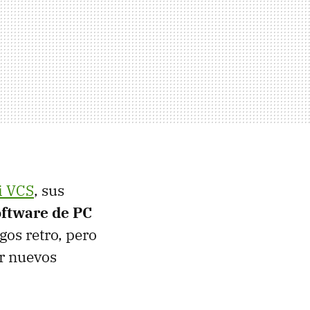
i VCS
, sus
oftware de PC
gos retro, pero
ar nuevos