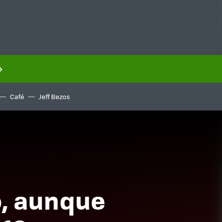
Café
Jeff Bezos
o, aunque