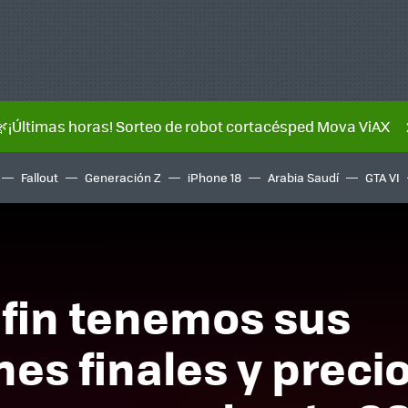
🌿¡Últimas horas! Sorteo de robot cortacésped Mova ViAX
Fallout
Generación Z
iPhone 18
Arabia Saudí
GTA VI
r fin tenemos sus
nes finales y preci