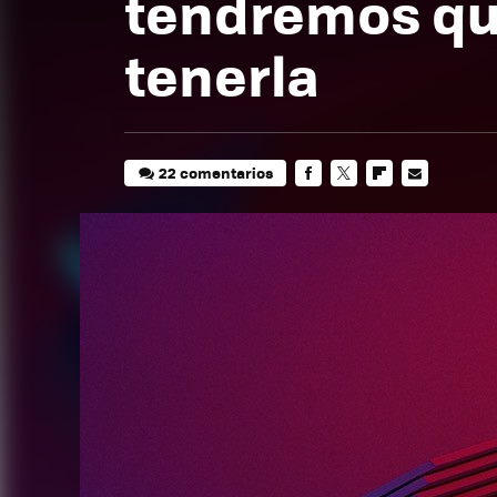
tendremos qu
tenerla
22 comentarios
FACEBOOK
TWITTER
FLIPBOARD
E-
MAIL