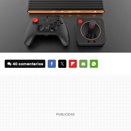
40 comentarios
FACEBOOK
TWITTER
FLIPBOARD
E-
WHATSAPP
MAIL