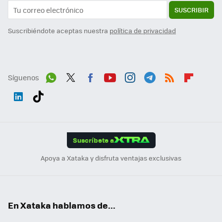
SUSCRIBIR
Suscribiéndote aceptas nuestra
política de privacidad
Síguenos
Wh
Twit
Fac
You
Inst
Tele
RSS
Flip
ats
ter
ebo
tub
agr
gra
boa
Link
Tikt
App
ok
e
am
m
rd
edI
ok
Suscríbete a
n
Apoya a Xataka y disfruta ventajas exclusivas
En Xataka hablamos de...