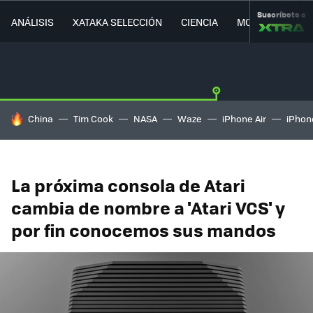
Suscríbete a
ANÁLISIS
XATAKA SELECCIÓN
CIENCIA
MOVILIDAD
HOY SE HABLA DE
China
Tim Cook
NASA
Waze
iPhone Air
iPhone
La próxima consola de Atari
cambia de nombre a 'Atari VCS' y
por fin conocemos sus mandos