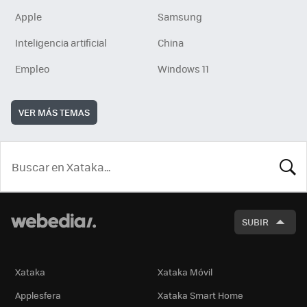
Apple
Samsung
Inteligencia artificial
China
Empleo
Windows 11
VER MÁS TEMAS
BUSCA
SUBIR
Xataka
Xataka Móvil
Applesfera
Xataka Smart Home