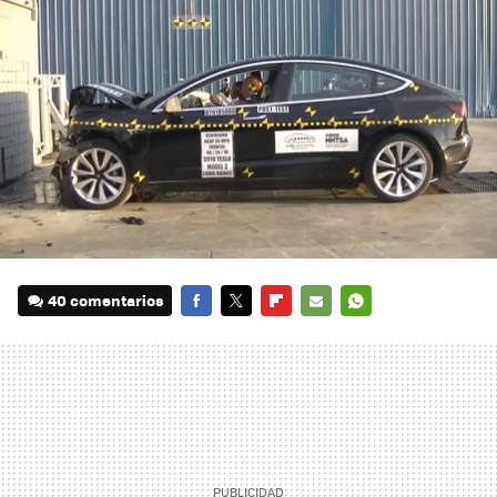
40 comentarios
FACEBOOK
TWITTER
FLIPBOARD
E-
WHATSAPP
MAIL