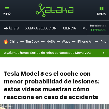
MENÚ
NUEVO
Suscríbete a
ANÁLISIS
XATAKA SELECCIÓN
CIENCIA
MOVILIDAD
HOY SE HABLA DE
China
Tim Cook
NASA
Waze
iPhone Air
iPhone
🌿¡Últimas horas! Sorteo de robot cortacésped Mova ViAX
Tesla Model 3 es el coche con
menor probabilidad de lesiones:
estos vídeos muestran cómo
reacciona en caso de accidente