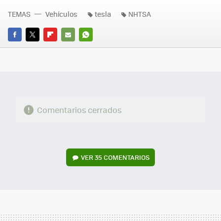
TEMAS
Vehículos
tesla
NHTSA
FACEBOOK
TWITTER
FLIPBOARD
E-
WHATSAPP
MAIL
Comentarios cerrados
VER
35 COMENTARIOS