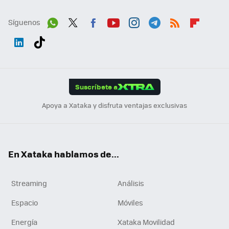
Síguenos
Wh
Twit
Fac
You
Inst
Tele
RSS
Flip
ats
ter
ebo
tub
agr
gra
boa
Link
Tikt
App
ok
e
am
m
rd
edI
ok
Suscríbete a
n
Apoya a Xataka y disfruta ventajas exclusivas
En Xataka hablamos de...
Streaming
Análisis
Espacio
Móviles
Energía
Xataka Movilidad