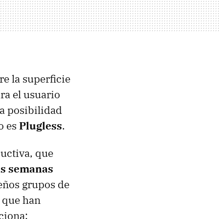
re la superficie
ra el usuario
ta posibilidad
o es
Plugless
.
uctiva, que
as semanas
eños grupos de
s que han
ciona: