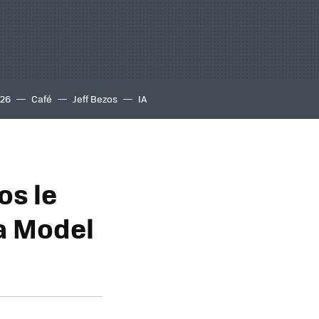
S26
Café
Jeff Bezos
IA
os le
a Model