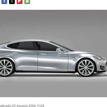
FACEBOOK
TWITTER
FLIPBOARD
E-
MAIL
lizado 22 Agosto 2016, 11:02