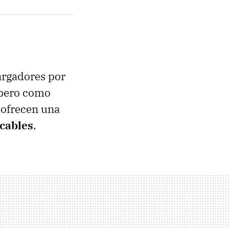
argadores por
 pero como
 ofrecen una
cables
.