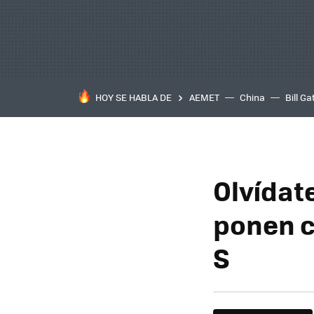
HOY SE HABLA DE
AEMET
China
Bill Ga
Olvídat
ponen c
S