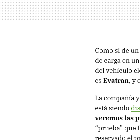
Como si de un t
de carga en un
del vehículo e
es
Evatran
, y
La compañía ya
está siendo
di
veremos las p
“prueba” que E
reservado el 