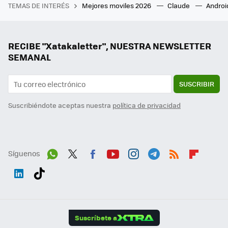
TEMAS DE INTERÉS
Mejores moviles 2026
Claude
Androi
RECIBE "Xatakaletter", NUESTRA NEWSLETTER
SEMANAL
SUSCRIBIR
Suscribiéndote aceptas nuestra
política de privacidad
Síguenos
Wh
Twit
Fac
You
Inst
Tele
RSS
Flip
ats
ter
ebo
tub
agr
gra
boa
Link
Tikt
App
ok
e
am
m
rd
edI
ok
Suscríbete a
n