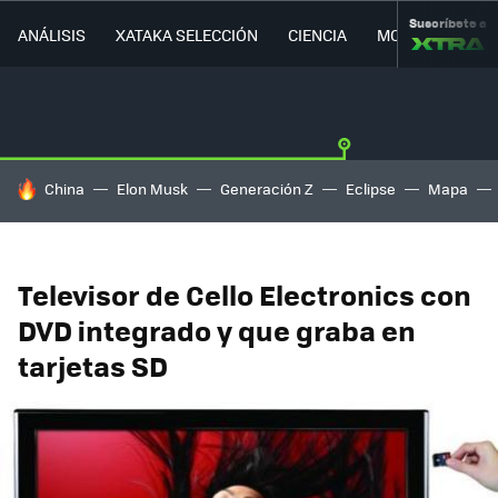
Suscríbete a
ANÁLISIS
XATAKA SELECCIÓN
CIENCIA
MOVILIDAD
HOY SE HABLA DE
China
Elon Musk
Generación Z
Eclipse
Mapa
Televisor de Cello Electronics con
DVD integrado y que graba en
tarjetas SD