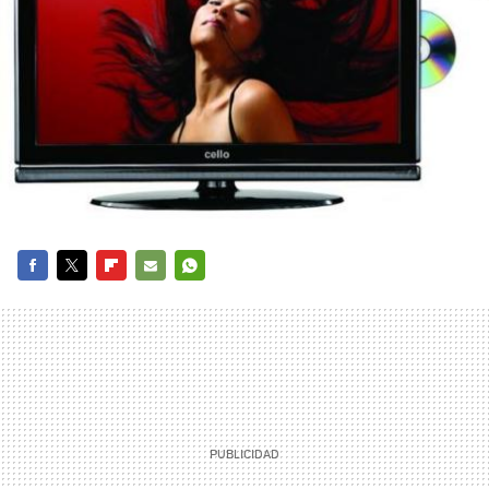
FACEBOOK
TWITTER
FLIPBOARD
E-
WHATSAPP
MAIL