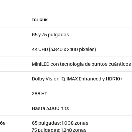
TCL C11K
65 y 75 pulgadas
4K UHD (3.840 x 2.160 píxeles)
MiniLED con tecnología de puntos cuánticos
Dolby Vision IQ, IMAX Enhanced y HDR10+
288 Hz
Hasta 3.000 nits
65 pulgadas: 1.008 zonas
IÓN
75 pulgadas: 1.248 zonas