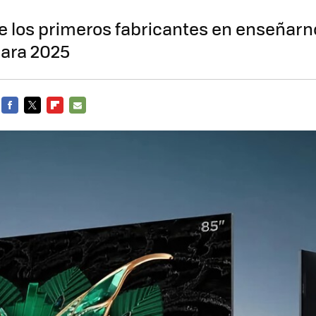
e los primeros fabricantes en enseñarn
para 2025
FACEBOOK
TWITTER
FLIPBOARD
E-
MAIL