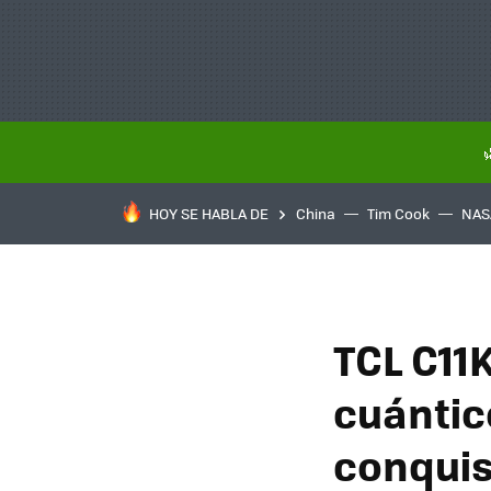
HOY SE HABLA DE
China
Tim Cook
NAS
TCL C11
cuántic
conquis