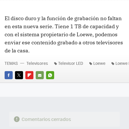
El disco duro y la función de grabación no faltan
en esta nueva serie. Tiene 1 TB de capacidad y
con el sistema propietario de Loewe, podemos
enviar ese contenido grabado a otros televisores
de la casa.
TEMAS
Televisores
Televisor LED
Loewe
Loewe 
FACEBOOK
TWITTER
FLIPBOARD
E-
WHATSAPP
MAIL
Comentarios cerrados