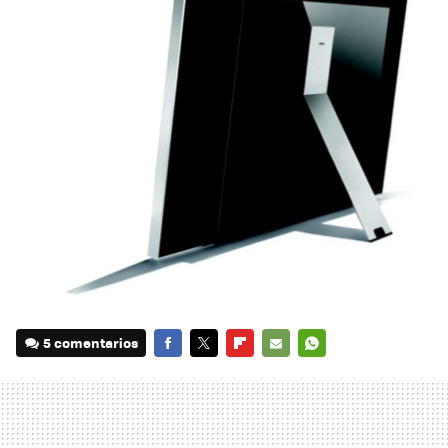
5 comentarios
FACEBOOK
TWITTER
FLIPBOARD
E-
WHATSAPP
MAIL