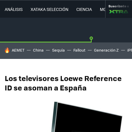
Suscríbete a
ANÁLISIS
XATAKA SELECCIÓN
CIENCIA
MOVILIDAD
HOY SE HABLA DE
AEMET
China
Sequía
Fallout
Generación Z
iP
Los televisores Loewe Reference
ID se asoman a España