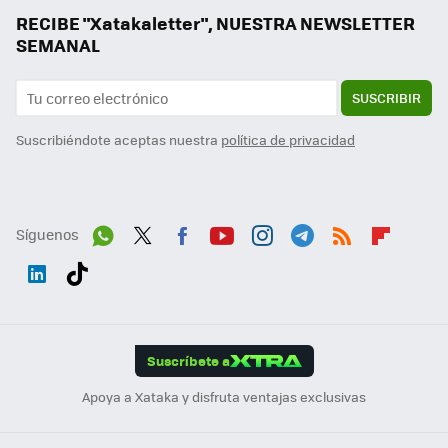
RECIBE "Xatakaletter", NUESTRA NEWSLETTER
SEMANAL
SUSCRIBIR
Suscribiéndote aceptas nuestra
política de privacidad
Síguenos
Wh
Twit
Fac
You
Inst
Tele
RSS
Flip
ats
ter
ebo
tub
agr
gra
boa
Link
Tikt
App
ok
e
am
m
rd
edI
ok
Suscríbete a
n
Apoya a Xataka y disfruta ventajas exclusivas