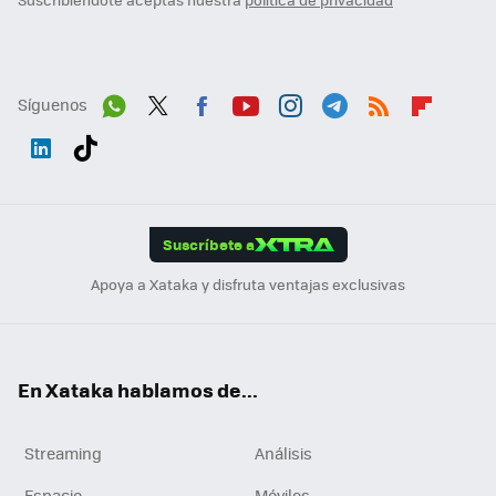
Síguenos
Wh
Twit
Fac
You
Inst
Tele
RSS
Flip
ats
ter
ebo
tub
agr
gra
boa
Link
Tikt
App
ok
e
am
m
rd
edI
ok
Suscríbete a
n
Apoya a Xataka y disfruta ventajas exclusivas
En Xataka hablamos de...
Streaming
Análisis
Espacio
Móviles