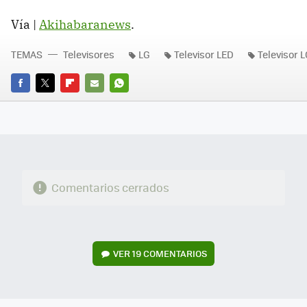
Vía |
Akihabaranews
.
TEMAS
Televisores
LG
Televisor LED
Televisor 
FACEBOOK
TWITTER
FLIPBOARD
E-
WHATSAPP
MAIL
Comentarios cerrados
VER
19 COMENTARIOS