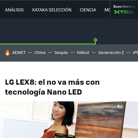
Suscríbete a
ANÁLISIS
XATAKA SELECCIÓN
CIENCIA
MOVILIDAD
HOY SE HABLA DE
AEMET
China
Sequía
Fallout
Generación Z
iP
LG LEX8: el no va más con
tecnología Nano LED