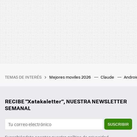
TEMAS DE INTERÉS
Mejores moviles 2026
Claude
Androi
RECIBE "Xatakaletter", NUESTRA NEWSLETTER
SEMANAL
SUSCRIBIR
Suscribiéndote aceptas nuestra
política de privacidad