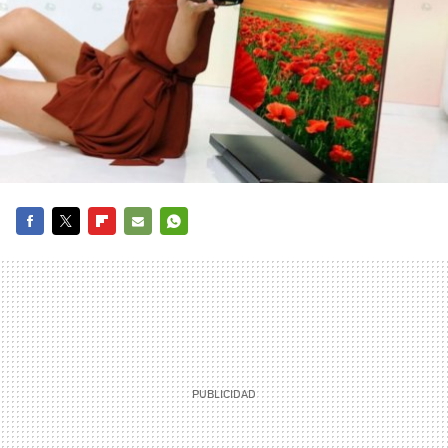
FACEBOOK
TWITTER
FLIPBOARD
E-
WHATSAPP
MAIL