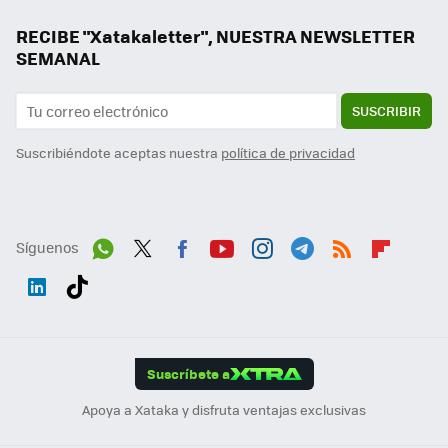
RECIBE "Xatakaletter", NUESTRA NEWSLETTER
SEMANAL
SUSCRIBIR
Suscribiéndote aceptas nuestra
política de privacidad
Síguenos
Wh
Twit
Fac
You
Inst
Tele
RSS
Flip
ats
ter
ebo
tub
agr
gra
boa
Link
Tikt
App
ok
e
am
m
rd
edI
ok
Suscríbete a
n
Apoya a Xataka y disfruta ventajas exclusivas