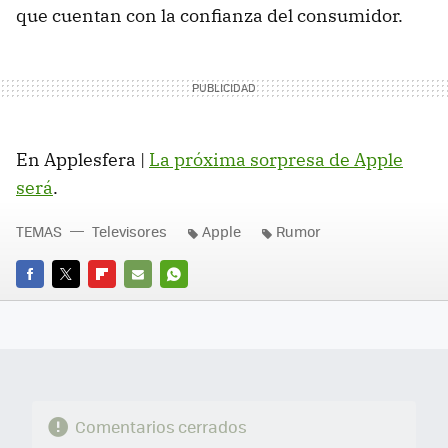
que cuentan con la confianza del consumidor.
En Applesfera |
La próxima sorpresa de Apple
será
.
TEMAS
Televisores
Apple
Rumor
FACEBOOK
TWITTER
FLIPBOARD
E-
WHATSAPP
MAIL
Comentarios cerrados