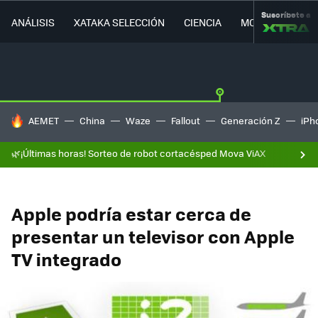
Suscríbete a
ANÁLISIS
XATAKA SELECCIÓN
CIENCIA
MOVILIDAD
HOY SE HABLA DE
AEMET
China
Waze
Fallout
Generación Z
iPh
🌿¡Últimas horas! Sorteo de robot cortacésped Mova ViAX
Apple podría estar cerca de
presentar un televisor con Apple
TV integrado