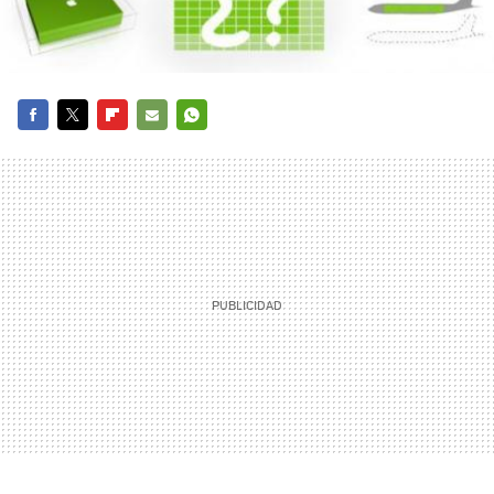
FACEBOOK
TWITTER
FLIPBOARD
E-
WHATSAPP
MAIL