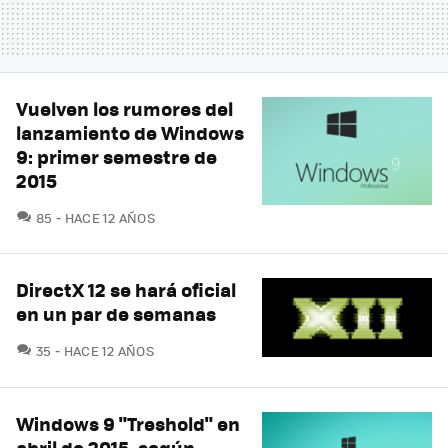
Vuelven los rumores del
lanzamiento de Windows
9: primer semestre de
2015
COMENTARIOS
85
HACE 12 AÑOS
DirectX 12 se hará oficial
en un par de semanas
COMENTARIOS
35
HACE 12 AÑOS
Windows 9 "Treshold" en
abril de 2015, según