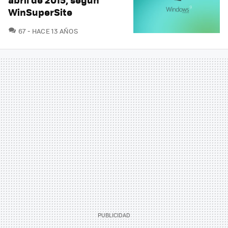
WinSuperSite
COMENTARIOS
67
HACE 13 AÑOS