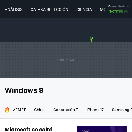
Suscríbete a
ANÁLISIS
XATAKA SELECCIÓN
CIENCIA
MOVILIDAD
Windows 9
HOY SE HABLA DE
AEMET
China
Generación Z
iPhone 17
Samsung G
Microsoft se saltó