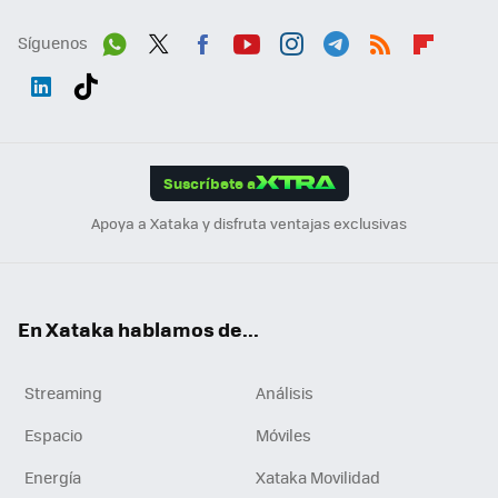
Síguenos
Wh
Twit
Fac
You
Inst
Tele
RSS
Flip
ats
ter
ebo
tub
agr
gra
boa
Link
Tikt
App
ok
e
am
m
rd
edI
ok
Suscríbete a
n
Apoya a Xataka y disfruta ventajas exclusivas
En Xataka hablamos de...
Streaming
Análisis
Espacio
Móviles
Energía
Xataka Movilidad