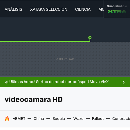
Suscríbete a
ANÁLISIS
XATAKA SELECCIÓN
CIENCIA
MOVILIDAD
🌿¡Últimas horas! Sorteo de robot cortacésped Mova ViAX
videocamara HD
HOY SE HABLA DE
AEMET
China
Sequía
Waze
Fallout
Generaci