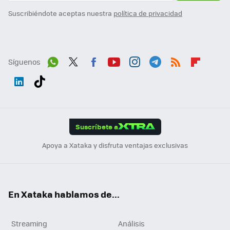
Suscribiéndote aceptas nuestra
política de privacidad
Síguenos
Wh
Twit
Fac
You
Inst
Tele
RSS
Flip
ats
ter
ebo
tub
agr
gra
boa
Link
Tikt
App
ok
e
am
m
rd
edI
ok
Suscríbete a
n
Apoya a Xataka y disfruta ventajas exclusivas
En Xataka hablamos de...
Streaming
Análisis