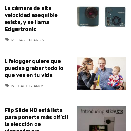
La cámara de alta
velocidad asequible
existe, y se llama
Edgertronic
COMENTARIOS
12
HACE 12 AÑOS
Lifelogger quiere que
puedas grabar todo lo
que ves en tu vida
COMENTARIOS
15
HACE 12 AÑOS
Flip Slide HD está lista
para ponerte más difícil
la elección de
videocámara