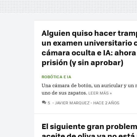
Alguien quiso hacer tram
un examen universitario 
cámara oculta e IA: ahora
prisión (y sin aprobar)
ROBÓTICA E IA
Una cámara de botón, un auricular y u
uno de sus zapatos.
LEER MÁS »
COMENTARIOS
5
JAVIER MARQUEZ
HACE 2 AÑOS
El siguiente gran problem
aceite de oliva ya no está 