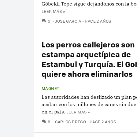
Göbekli Tepe sigue dejándonos con la boc
LEER MÁS »
COMENTARIOS
0
JOSE GARCÍA
HACE 2 AÑOS
Los perros callejeros son
estampa arquetípica de
Estambul y Turquía. El Go
quiere ahora eliminarlos
MAGNET
Las autoridades han deslizado un plan p
acabar con los millones de canes sin du
en el país.
LEER MÁS »
COMENTARIOS
6
CARLOS PREGO
HACE 2 AÑOS