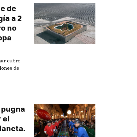
de de
ía a 2
ro no
opa
nar cubre
llones de
a pugna
 el
laneta.