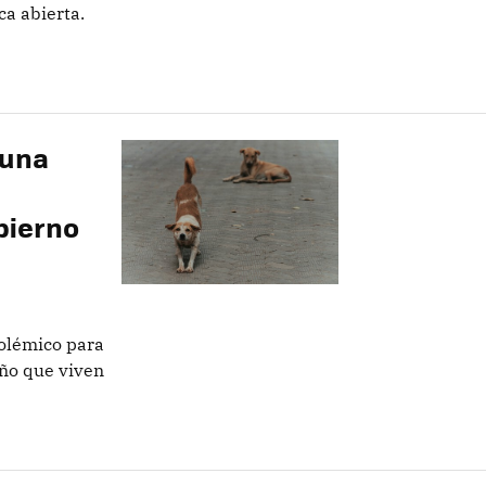
a abierta.
 una
bierno
olémico para
eño que viven