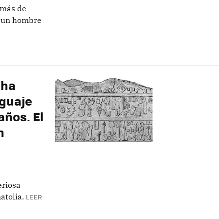
 más de
a un hombre
 ha
nguaje
años. El
n
eriosa
atolia.
LEER