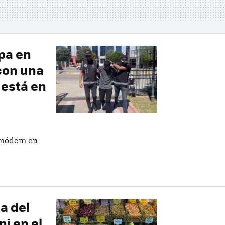
pa en
con una
 está en
n módem en
a del
ni en el