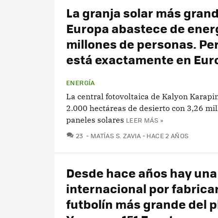
La granja solar más gran
Europa abastece de energ
millones de personas. Pe
está exactamente en Eur
ENERGÍA
La central fotovoltaica de Kalyon Karapi
2.000 hectáreas de desierto con 3,26 mi
paneles solares
LEER MÁS »
COMENTARIOS
23
MATÍAS S. ZAVIA
HACE 2 AÑOS
Desde hace años hay un
internacional por fabricar
futbolín más grande del p