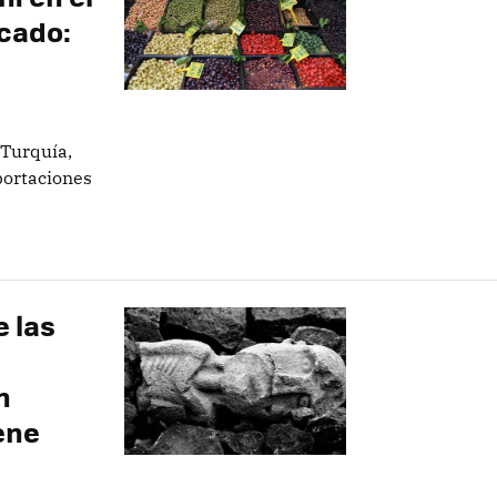
cado:
 Turquía,
portaciones
 las
n
ene