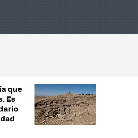
ía que
s. Es
dario
idad