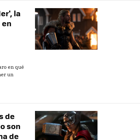
r', la
 en
aro en qué
ner un
es de
no son
ma de