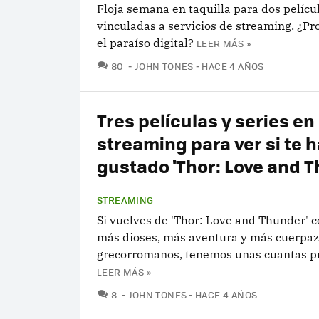
Floja semana en taquilla para dos pelíc
vinculadas a servicios de streaming. ¿P
el paraíso digital?
LEER MÁS »
COMENTARIOS
80
JOHN TONES
HACE 4 AÑOS
Tres películas y series en
streaming para ver si te h
gustado 'Thor: Love and T
STREAMING
Si vuelves de 'Thor: Love and Thunder' c
más dioses, más aventura y más cuerpa
grecorromanos, tenemos unas cuantas p
LEER MÁS »
COMENTARIOS
8
JOHN TONES
HACE 4 AÑOS