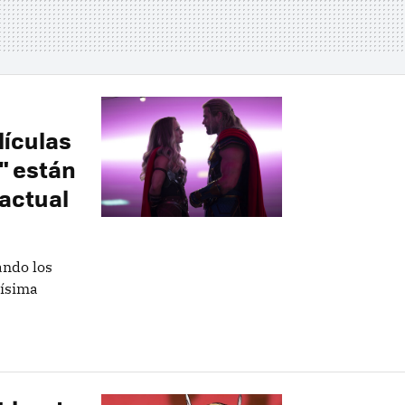
lículas
" están
actual
ando los
dísima