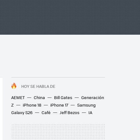
HOY SE HABLA DE
AEMET
China
Bill Gates
Generación
Z
iPhone 18
iPhone 17
Samsung
Galaxy S26
Café
Jeff Bezos
IA