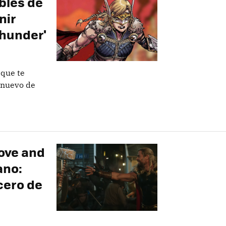
bles de
nir
Thunder'
 que te
 nuevo de
Love and
ano:
cero de