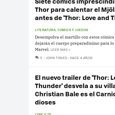
Siete cómics imprescindi
Thor para calentar el Mjöl
antes de 'Thor: Love and 
LITERATURA, COMICS Y JUEGOS
Desempolva el martillo con estos cómics
dejarán el cuerpo preparadísimo para lo
Marvel.
LEER MÁS »
COMENTARIOS
3
JOHN TONES
HACE 4 AÑOS
El nuevo trailer de 'Thor: 
Thunder' desvela a su vill
Christian Bale es el Carni
dioses
CINE Y TV