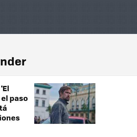
under
'El
 el paso
tá
iones