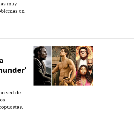
ulas muy
roblemas en
a
hunder'
on sed de
zos
ropuestas.