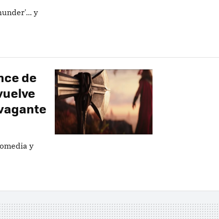
nder'... y
nce de
vuelve
avagante
comedia y