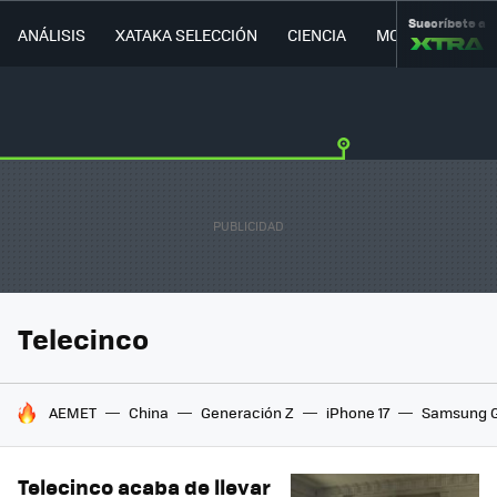
Suscríbete a
ANÁLISIS
XATAKA SELECCIÓN
CIENCIA
MOVILIDAD
Telecinco
HOY SE HABLA DE
AEMET
China
Generación Z
iPhone 17
Samsung G
Telecinco acaba de llevar