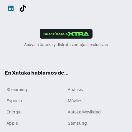
Wh
Twit
Fac
You
Inst
Tele
RSS
Flip
ats
ter
ebo
tub
agr
gra
boa
Link
Tikt
App
ok
e
am
m
rd
edI
ok
Suscríbete a
n
Apoya a Xataka y disfruta ventajas exclusivas
En Xataka hablamos de...
Streaming
Análisis
Espacio
Móviles
Energía
Xataka Movilidad
Apple
Samsung