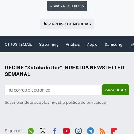
«
MÁS RECIENTES
ARCHIVO DE NOTICIAS
OTROS TEMAS:
Streaming
Análisis
Apple
Samsung
In
RECIBE "Xatakaletter", NUESTRA NEWSLETTER
SEMANAL
SUSCRIBIR
Suscribiéndote aceptas nuestra
política de privacidad
Síguenos