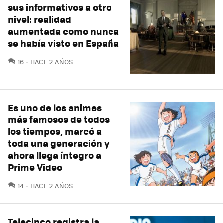
sus informativos a otro
nivel: realidad
aumentada como nunca
se había visto en España
COMENTARIOS
16
HACE 2 AÑOS
Es uno de los animes
más famosos de todos
los tiempos, marcó a
toda una generación y
ahora llega íntegro a
Prime Video
COMENTARIOS
14
HACE 2 AÑOS
Telecinco registra la