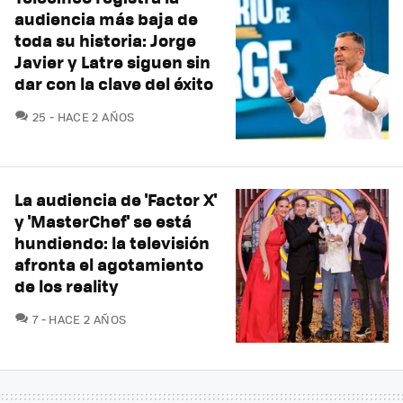
audiencia más baja de
toda su historia: Jorge
Javier y Latre siguen sin
dar con la clave del éxito
COMENTARIOS
25
HACE 2 AÑOS
La audiencia de 'Factor X'
y 'MasterChef' se está
hundiendo: la televisión
afronta el agotamiento
de los reality
COMENTARIOS
7
HACE 2 AÑOS