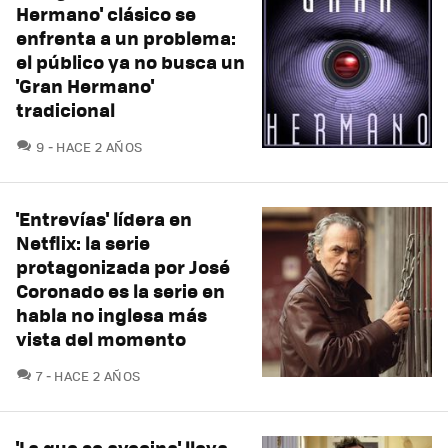
Hermano' clásico se
enfrenta a un problema:
el público ya no busca un
'Gran Hermano'
tradicional
COMENTARIOS
9
HACE 2 AÑOS
'Entrevías' lídera en
Netflix: la serie
protagonizada por José
Coronado es la serie en
habla no inglesa más
vista del momento
COMENTARIOS
7
HACE 2 AÑOS
'La que se avecina' lleva