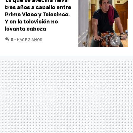
tres años a caballo entre
Prime Video y Telecinco.
Y en la televisión no
levanta cabeza
COMENTARIOS
11
HACE 3 AÑOS