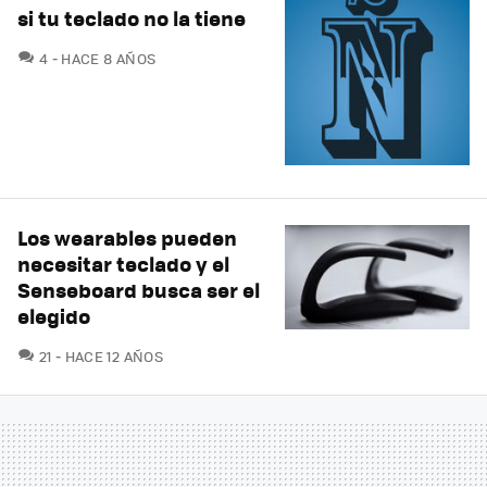
si tu teclado no la tiene
COMENTARIOS
4
HACE 8 AÑOS
Los wearables pueden
necesitar teclado y el
Senseboard busca ser el
elegido
COMENTARIOS
21
HACE 12 AÑOS