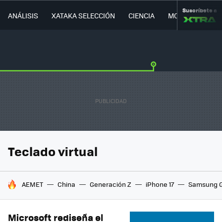
Suscríbete a
ANÁLISIS
XATAKA SELECCIÓN
CIENCIA
MOVILIDAD
Teclado virtual
HOY SE HABLA DE
AEMET
China
Generación Z
iPhone 17
Samsung G
Microsoft rediseña el