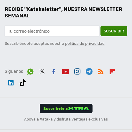
RECIBE "Xatakaletter", NUESTRA NEWSLETTER
SEMANAL
SUSCRIBIR
Suscribiéndote aceptas nuestra
política de privacidad
Síguenos
Wh
Twit
Fac
You
Inst
Tele
RSS
Flip
ats
ter
ebo
tub
agr
gra
boa
Link
Tikt
App
ok
e
am
m
rd
edI
ok
Suscríbete a
n
Apoya a Xataka y disfruta ventajas exclusivas