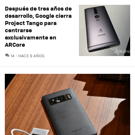
Después de tres años de
desarrollo, Google cierra
Project Tango para
centrarse
exclusivamente en
ARCore
COMENTARIOS
14
HACE 9 AÑOS