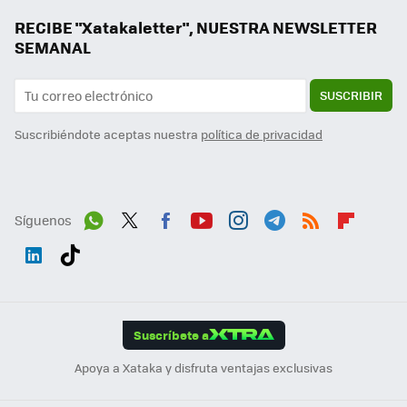
RECIBE "Xatakaletter", NUESTRA NEWSLETTER
SEMANAL
SUSCRIBIR
Suscribiéndote aceptas nuestra
política de privacidad
Síguenos
Wh
Twit
Fac
You
Inst
Tele
RSS
Flip
ats
ter
ebo
tub
agr
gra
boa
Link
Tikt
App
ok
e
am
m
rd
edI
ok
Suscríbete a
n
Apoya a Xataka y disfruta ventajas exclusivas