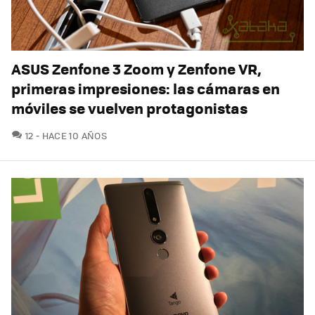
ASUS Zenfone 3 Zoom y Zenfone VR,
primeras impresiones: las cámaras en
móviles se vuelven protagonistas
COMENTARIOS
12
HACE 10 AÑOS