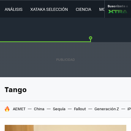
Suscríbete a
ANÁLISIS
XATAKA SELECCIÓN
CIENCIA
MOVILIDAD
Tango
HOY SE HABLA DE
AEMET
China
Sequía
Fallout
Generación Z
i