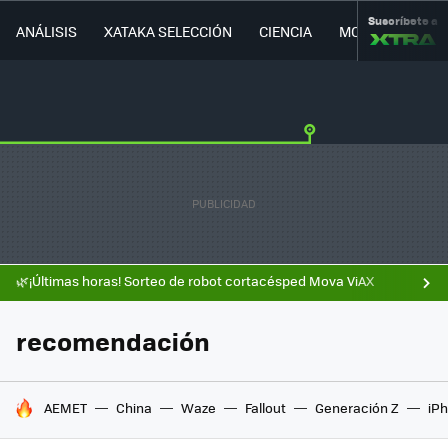
Suscríbete a
ANÁLISIS
XATAKA SELECCIÓN
CIENCIA
MOVILIDAD
🌿¡Últimas horas! Sorteo de robot cortacésped Mova ViAX
recomendación
HOY SE HABLA DE
AEMET
China
Waze
Fallout
Generación Z
iPh