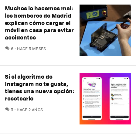
Muchos lo hacemos mal:
los bomberos de Madrid
explican cómo cargar el
móvil en casa para evitar
accidentes
COMENTARIOS
6
HACE 3 MESES
Si el algoritmo de
Instagram no te gusta,
tienes una nueva opción:
resetearlo
COMENTARIOS
3
HACE 2 AÑOS