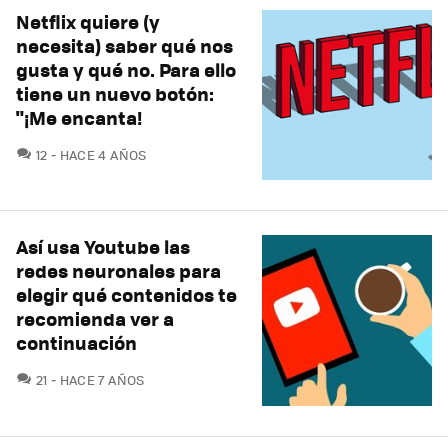
Netflix quiere (y
necesita) saber qué nos
gusta y qué no. Para ello
tiene un nuevo botón:
"¡Me encanta!
COMENTARIOS
12
HACE 4 AÑOS
Así usa Youtube las
redes neuronales para
elegir qué contenidos te
recomienda ver a
continuación
COMENTARIOS
21
HACE 7 AÑOS