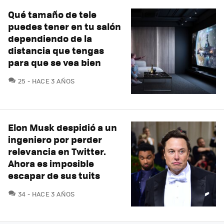
Qué tamaño de tele
puedes tener en tu salón
dependiendo de la
distancia que tengas
para que se vea bien
COMENTARIOS
25
HACE 3 AÑOS
Elon Musk despidió a un
ingeniero por perder
relevancia en Twitter.
Ahora es imposible
escapar de sus tuits
COMENTARIOS
34
HACE 3 AÑOS