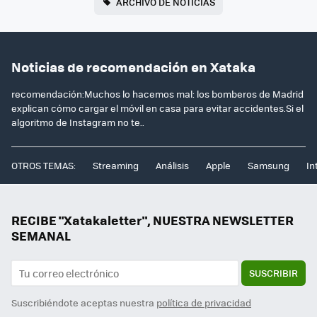
ARCHIVO DE NOTICIAS
Noticias de recomendación en Xataka
recomendación:Muchos lo hacemos mal: los bomberos de Madrid
explican cómo cargar el móvil en casa para evitar accidentes.Si el
algoritmo de Instagram no te..
OTROS TEMAS:
Streaming
Análisis
Apple
Samsung
In
RECIBE "Xatakaletter", NUESTRA NEWSLETTER
SEMANAL
SUSCRIBIR
Suscribiéndote aceptas nuestra
política de privacidad