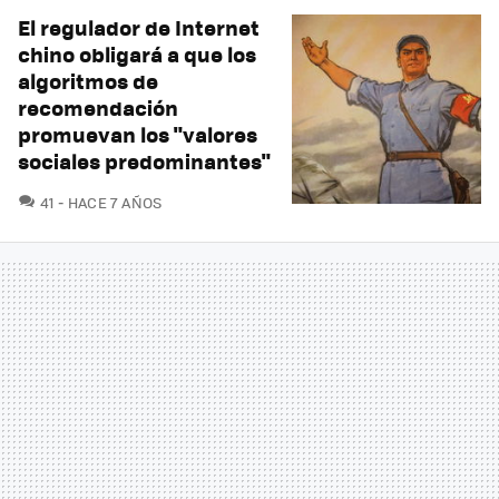
El regulador de Internet
chino obligará a que los
algoritmos de
recomendación
promuevan los "valores
sociales predominantes"
COMENTARIOS
41
HACE 7 AÑOS