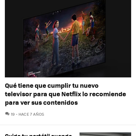
Qué tiene que cumplir tu nuevo
televisor para que Netflix lo recomiende
para ver sus contenidos
COMENTARIOS
19
HACE 7 AÑOS
Cuida tu portátil cuando