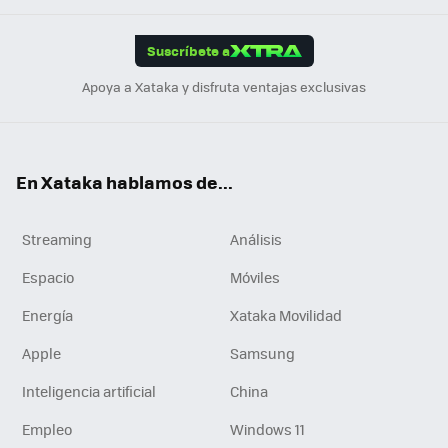
App
ok
e
am
m
rd
edI
ok
Suscríbete a
n
Apoya a Xataka y disfruta ventajas exclusivas
En Xataka hablamos de...
Streaming
Análisis
Espacio
Móviles
Energía
Xataka Movilidad
Apple
Samsung
Inteligencia artificial
China
Empleo
Windows 11