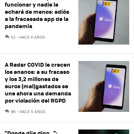
funcionar y nadie la
echará de menos: adiós
a la fracasada app de la
pandemia
COMENTARIOS
52
HACE 4 AÑOS
A Radar COVID le crecen
los enanos: a su fracaso
y los 3,2 millones de
euros (mal)gastados se
une ahora una demanda
por violación del RGPD
COMENTARIOS
86
HACE 5 AÑOS
"Donde dije digo...":