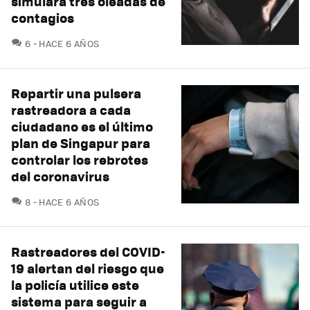
simulará tres oleadas de
contagios
COMENTARIOS
6
HACE 6 AÑOS
Repartir una pulsera
rastreadora a cada
ciudadano es el último
plan de Singapur para
controlar los rebrotes
del coronavirus
COMENTARIOS
8
HACE 6 AÑOS
Rastreadores del COVID-
19 alertan del riesgo que
la policía utilice este
sistema para seguir a