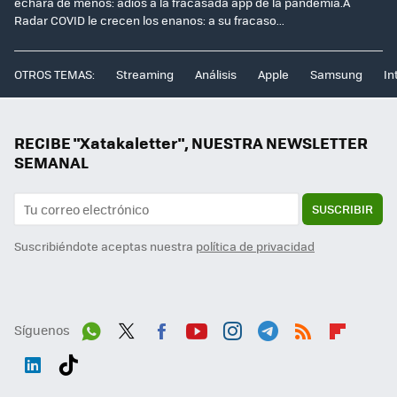
echará de menos: adiós a la fracasada app de la pandemia.A
Radar COVID le crecen los enanos: a su fracaso...
OTROS TEMAS:
Streaming
Análisis
Apple
Samsung
In
RECIBE "Xatakaletter", NUESTRA NEWSLETTER
SEMANAL
SUSCRIBIR
Suscribiéndote aceptas nuestra
política de privacidad
Síguenos
Wh
Twit
Fac
You
Inst
Tele
RSS
Flip
ats
ter
ebo
tub
agr
gra
boa
Link
Tikt