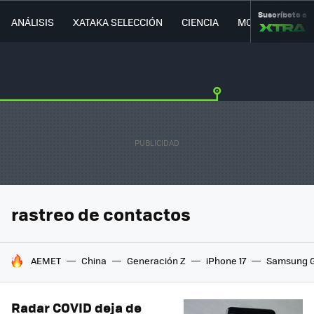
Suscríbete a
ANÁLISIS
XATAKA SELECCIÓN
CIENCIA
MOVILIDAD
rastreo de contactos
HOY SE HABLA DE
AEMET
China
Generación Z
iPhone 17
Samsung G
Radar COVID deja de