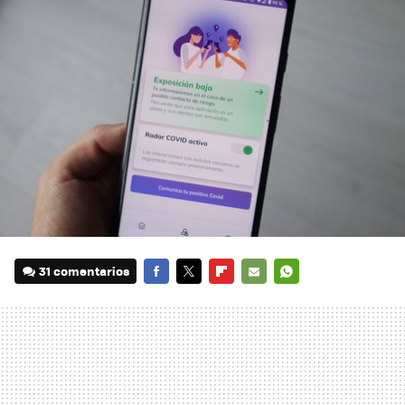
31 comentarios
FACEBOOK
TWITTER
FLIPBOARD
E-
WHATSAPP
MAIL