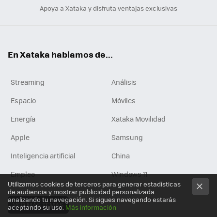
Apoya a Xataka y disfruta ventajas exclusivas
En Xataka hablamos de...
Streaming
Análisis
Espacio
Móviles
Energía
Xataka Movilidad
Apple
Samsung
Inteligencia artificial
China
Empleo
Windows 11
Utilizamos cookies de terceros para generar estadísticas
de audiencia y mostrar publicidad personalizada
analizando tu navegación. Si sigues navegando estarás
VER MÁS TEMAS
aceptando su uso.
Más información