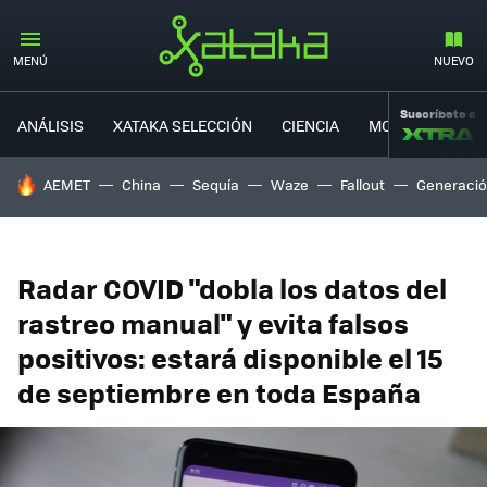
MENÚ
NUEVO
Suscríbete a
ANÁLISIS
XATAKA SELECCIÓN
CIENCIA
MOVILIDAD
HOY SE HABLA DE
AEMET
China
Sequía
Waze
Fallout
Generació
Radar COVID "dobla los datos del
rastreo manual" y evita falsos
positivos: estará disponible el 15
de septiembre en toda España