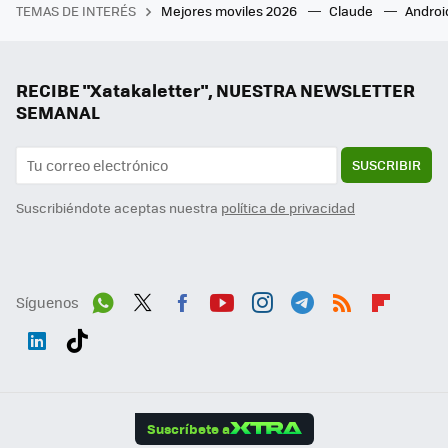
TEMAS DE INTERÉS
Mejores moviles 2026
Claude
Androi
RECIBE "Xatakaletter", NUESTRA NEWSLETTER
SEMANAL
SUSCRIBIR
Suscribiéndote aceptas nuestra
política de privacidad
Síguenos
Wh
Twit
Fac
You
Inst
Tele
RSS
Flip
ats
ter
ebo
tub
agr
gra
boa
Link
Tikt
App
ok
e
am
m
rd
edI
ok
Suscríbete a
n