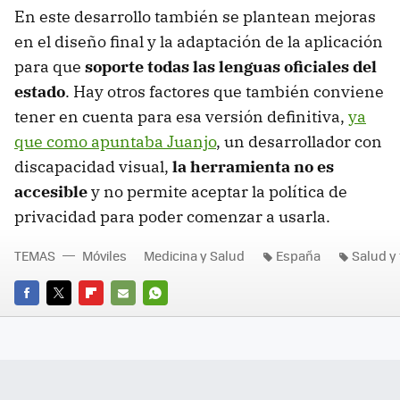
En este desarrollo también se plantean mejoras
en el diseño final y la adaptación de la aplicación
para que
soporte todas las lenguas oficiales del
estado
. Hay otros factores que también conviene
tener en cuenta para esa versión definitiva,
ya
que como apuntaba Juanjo
, un desarrollador con
discapacidad visual,
la herramienta no es
accesible
y no permite aceptar la política de
privacidad para poder comenzar a usarla.
TEMAS
Móviles
Medicina y Salud
España
Salud y
FACEBOOK
TWITTER
FLIPBOARD
E-
WHATSAPP
MAIL