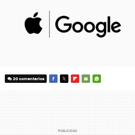
20 comentarios
FACEBOOK
TWITTER
FLIPBOARD
E-
WHATSAPP
MAIL