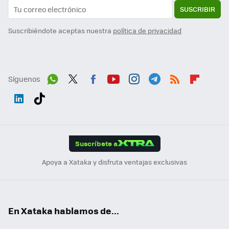
SUSCRIBIR
Suscribiéndote aceptas nuestra
política de privacidad
Síguenos
Wh
Twit
Fac
You
Inst
Tele
RSS
Flip
ats
ter
ebo
tub
agr
gra
boa
Link
Tikt
App
ok
e
am
m
rd
edI
ok
Suscríbete a
n
Apoya a Xataka y disfruta ventajas exclusivas
En Xataka hablamos de...