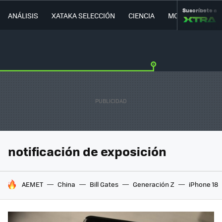
Suscríbete a
ANÁLISIS
XATAKA SELECCIÓN
CIENCIA
MOVILIDAD
notificación de exposición
HOY SE HABLA DE
AEMET
China
Bill Gates
Generación Z
iPhone 18