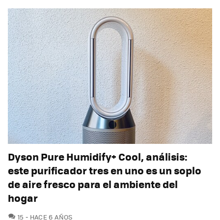
Dyson Pure Humidify+ Cool, análisis:
este purificador tres en uno es un soplo
de aire fresco para el ambiente del
hogar
COMENTARIOS
15
HACE 6 AÑOS