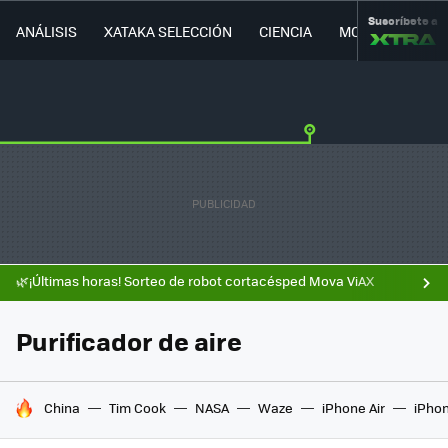
Suscríbete a
ANÁLISIS
XATAKA SELECCIÓN
CIENCIA
MOVILIDAD
🌿¡Últimas horas! Sorteo de robot cortacésped Mova ViAX
Purificador de aire
HOY SE HABLA DE
China
Tim Cook
NASA
Waze
iPhone Air
iPhon