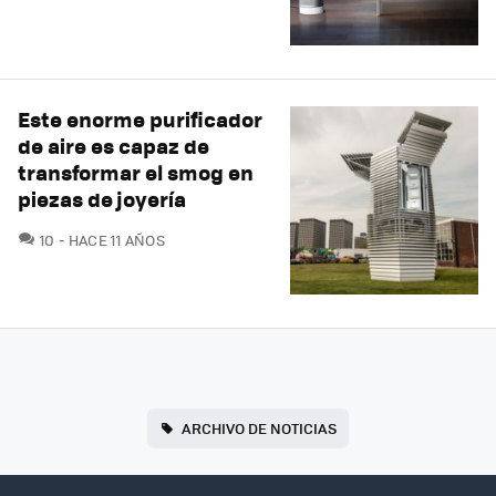
Este enorme purificador
de aire es capaz de
transformar el smog en
piezas de joyería
COMENTARIOS
10
HACE 11 AÑOS
ARCHIVO DE NOTICIAS