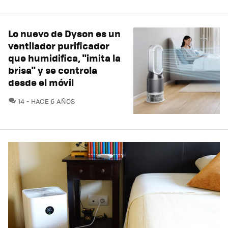
Lo nuevo de Dyson es un
ventilador purificador
que humidifica, "imita la
brisa" y se controla
desde el móvil
COMENTARIOS
14
HACE 6 AÑOS