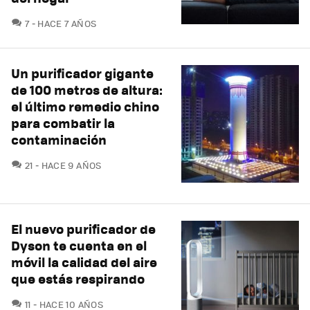
COMENTARIOS
7
HACE 7 AÑOS
Un purificador gigante
de 100 metros de altura:
el último remedio chino
para combatir la
contaminación
COMENTARIOS
21
HACE 9 AÑOS
El nuevo purificador de
Dyson te cuenta en el
móvil la calidad del aire
que estás respirando
COMENTARIOS
11
HACE 10 AÑOS