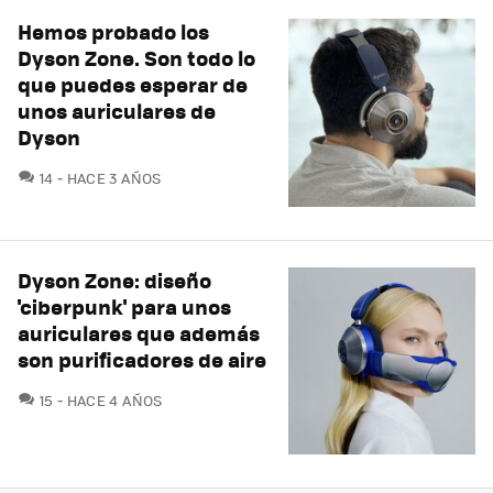
Hemos probado los
Dyson Zone. Son todo lo
que puedes esperar de
unos auriculares de
Dyson
COMENTARIOS
14
HACE 3 AÑOS
Dyson Zone: diseño
'ciberpunk' para unos
auriculares que además
son purificadores de aire
COMENTARIOS
15
HACE 4 AÑOS