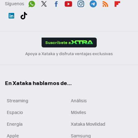
Síguenos
Wh
Twit
Fac
You
Inst
Tele
RSS
Flip
ats
ter
ebo
tub
agr
gra
boa
Link
Tikt
App
ok
e
am
m
rd
edI
ok
Suscríbete a
n
Apoya a Xataka y disfruta ventajas exclusivas
En Xataka hablamos de...
Streaming
Análisis
Espacio
Móviles
Energía
Xataka Movilidad
Apple
Samsung