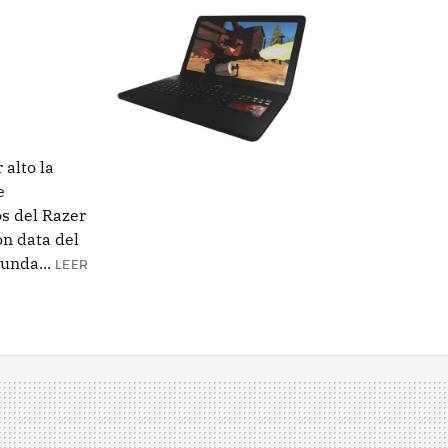
alto la
e
s del Razer
ón data del
unda...
LEER