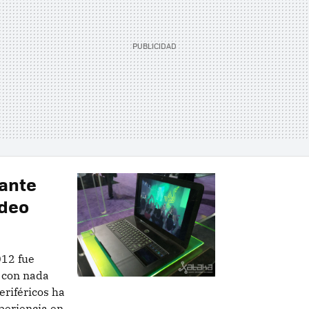
nante
ídeo
012 fue
, con nada
eriféricos ha
periencia en