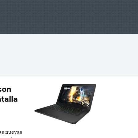
con
talla
as nuevas