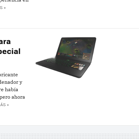
S »
ara
pecial
bricante
rdenador y
re había
 pero ahora
ÁS »