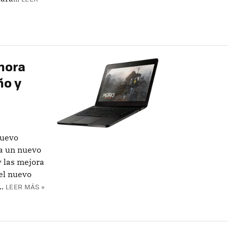
ahora
ño y
nuevo
ma un nuevo
y las mejora
el nuevo
.
LEER MÁS »