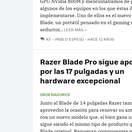
GPU NVidia 800M y mencionábamos de 
algunos de los equipos en los que éstas 
implementarse. Uno de ellos es el nuevo
Blade, un portátil pensado en el gaming
seductor...
LEER MÁS »
COMENTARIOS
43
PABLO ESPESO
HACE 12 AÑOS
Razer Blade Pro sigue ap
por las 17 pulgadas y un
hardware excepcional
ORDENADORES
Junto al Blade de 14 pulgadas Razer ta
aprovechó la ocasión para renovar su an
con un nuevo modelo que, si bien gana un
sigue siendo el mismo tipo de producto q
Blade original. Renuevan componentes pa