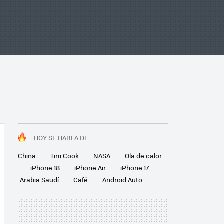
HOY SE HABLA DE
China
Tim Cook
NASA
Ola de calor
iPhone 18
iPhone Air
iPhone 17
Arabia Saudí
Café
Android Auto