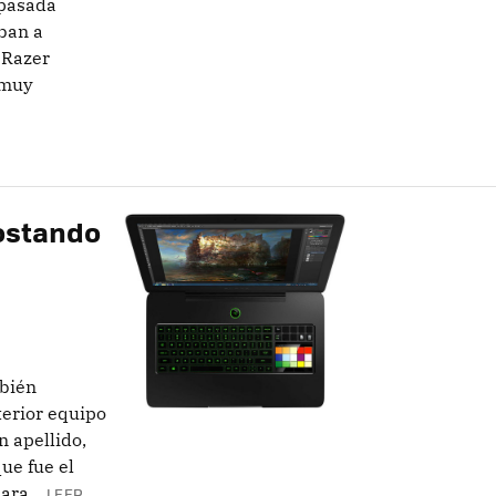
pasada
iban a
 Razer
 muy
ostando
mbién
terior equipo
 apellido,
ue fue el
ra...
LEER