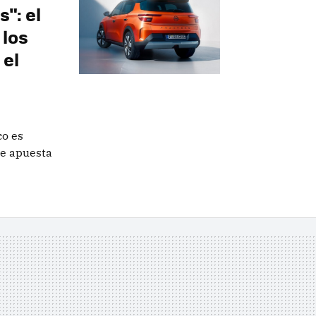
": el
 los
 el
co es
se apuesta