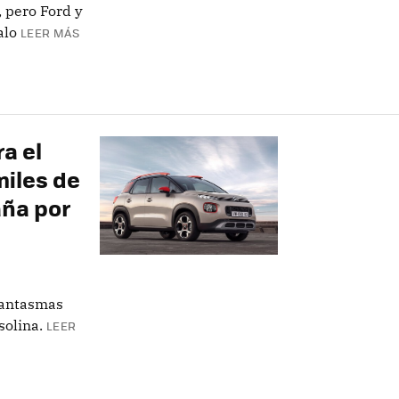
 pero Ford y
alo
LEER MÁS
a el
miles de
aña por
 fantasmas
solina.
LEER