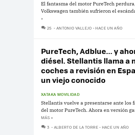
El fantasma del motor PureTech perdura,
Volkswagen también sufrieron el escánd
»
COMENTARIOS
25
ANTONIO VALLEJO
HACE UN AÑO
PureTech, Adblue... y ahor
diésel. Stellantis llama a 
coches a revisión en Esp
un viejo conocido
XATAKA MOVILIDAD
Stellantis vuelve a presentarse ante los
del motor PureTech. Ahora en versión ga
MÁS »
COMENTARIOS
3
ALBERTO DE LA TORRE
HACE UN AÑO