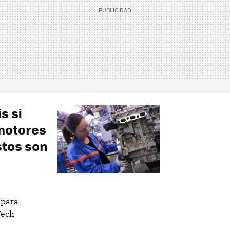
s si
 motores
stos son
 para
Tech