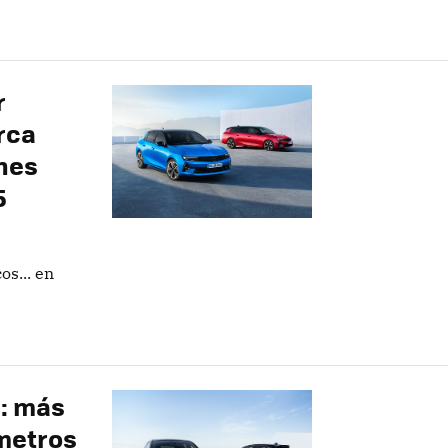
r
rca
hes
5
os... en
c: más
ómetros