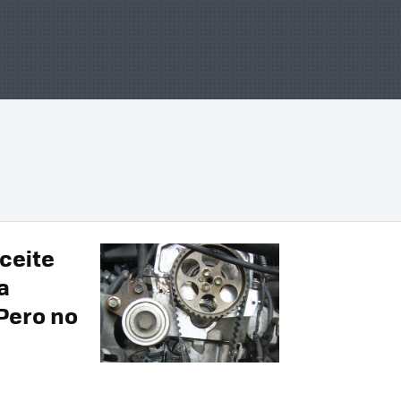
ceite
a
 Pero no