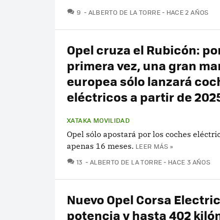
COMENTARIOS
9
ALBERTO DE LA TORRE
HACE 2 AÑOS
Opel cruza el Rubicón: po
primera vez, una gran ma
europea sólo lanzará coc
eléctricos a partir de 202
XATAKA MOVILIDAD
Opel sólo apostará por los coches eléctric
apenas 16 meses.
LEER MÁS »
COMENTARIOS
13
ALBERTO DE LA TORRE
HACE 3 AÑOS
Nuevo Opel Corsa Electri
potencia y hasta 402 kil