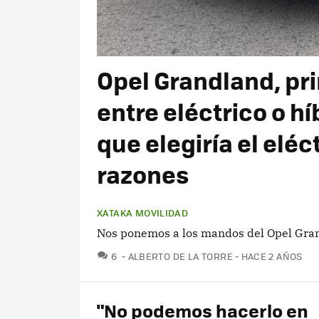
Opel Grandland, pr
entre eléctrico o h
que elegiría el eléc
razones
XATAKA MOVILIDAD
Nos ponemos a los mandos del Opel Gran
COMENTARIOS
6
ALBERTO DE LA TORRE
HACE 2 AÑOS
"No podemos hacerlo en