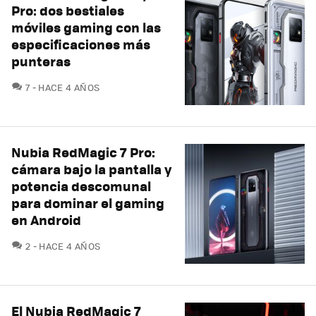
Pro: dos bestiales
móviles gaming con las
especificaciones más
punteras
COMENTARIOS
7
HACE 4 AÑOS
Nubia RedMagic 7 Pro:
cámara bajo la pantalla y
potencia descomunal
para dominar el gaming
en Android
COMENTARIOS
2
HACE 4 AÑOS
El Nubia RedMagic 7