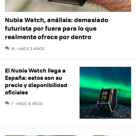
Nubia Watch, análisis: demasiado
futurista por fuera para lo que
realmente ofrece por dentro
COMENTARIOS
19
HACE 3 AÑOS
El Nubia Watch llega a
España: estos son su
precio y disponibilidad
oficiales
COMENTARIOS
7
HACE 6 AÑOS