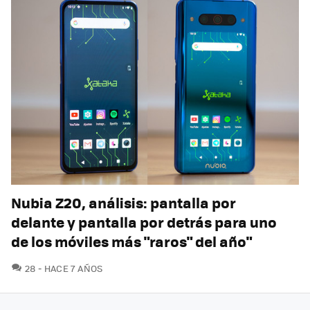
Nubia Z20, análisis: pantalla por
delante y pantalla por detrás para uno
de los móviles más "raros" del año"
COMENTARIOS
28
HACE 7 AÑOS