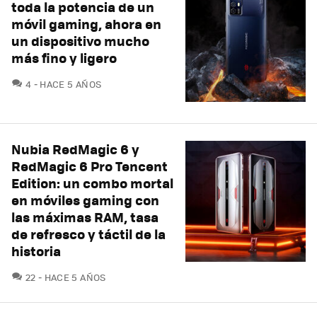
toda la potencia de un
móvil gaming, ahora en
un dispositivo mucho
más fino y ligero
COMENTARIOS
4
HACE 5 AÑOS
Nubia RedMagic 6 y
RedMagic 6 Pro Tencent
Edition: un combo mortal
en móviles gaming con
las máximas RAM, tasa
de refresco y táctil de la
historia
COMENTARIOS
22
HACE 5 AÑOS