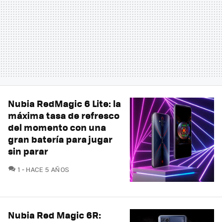
Nubia RedMagic 6 Lite: la
máxima tasa de refresco
del momento con una
gran batería para jugar
sin parar
COMENTARIOS
1
HACE 5 AÑOS
Nubia Red Magic 6R: