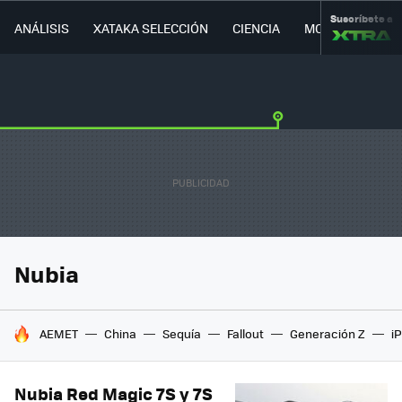
Suscríbete a
ANÁLISIS
XATAKA SELECCIÓN
CIENCIA
MOVILIDAD
Nubia
HOY SE HABLA DE
AEMET
China
Sequía
Fallout
Generación Z
i
Nubia Red Magic 7S y 7S