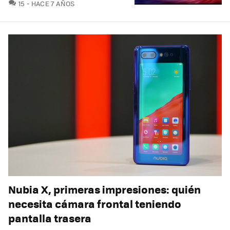
COMENTARIOS
15
HACE 7 AÑOS
Nubia X, primeras impresiones: quién
necesita cámara frontal teniendo
pantalla trasera