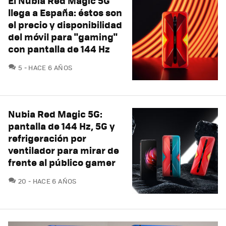
El Nubia Red Magic 5G
llega a España: éstos son
el precio y disponibilidad
del móvil para "gaming"
con pantalla de 144 Hz
COMENTARIOS
5
HACE 6 AÑOS
Nubia Red Magic 5G:
pantalla de 144 Hz, 5G y
refrigeración por
ventilador para mirar de
frente al público gamer
COMENTARIOS
20
HACE 6 AÑOS