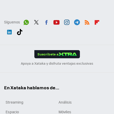
Síguenos
Wh
Twit
Fac
You
Inst
Tele
RSS
Flip
ats
ter
ebo
tub
agr
gra
boa
Link
Tikt
App
ok
e
am
m
rd
edI
ok
Suscríbete a
n
Apoya a Xataka y disfruta ventajas exclusivas
En Xataka hablamos de...
Streaming
Análisis
Espacio
Móviles