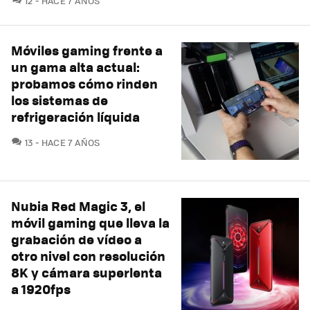
12
HACE 7 AÑOS
Móviles gaming frente a
un gama alta actual:
probamos cómo rinden
los sistemas de
refrigeración líquida
COMENTARIOS
13
HACE 7 AÑOS
Nubia Red Magic 3, el
móvil gaming que lleva la
grabación de vídeo a
otro nivel con resolución
8K y cámara superlenta
a 1920fps