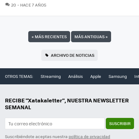
COMENTARIOS
20
HACE 7 AÑOS
«
MÁS RECIENTES
MÁS ANTIGUAS
»
ARCHIVO DE NOTICIAS
OTROS TEMAS:
Streaming
Análisis
Apple
Samsung
In
RECIBE "Xatakaletter", NUESTRA NEWSLETTER
SEMANAL
SUSCRIBIR
Suscribiéndote aceptas nuestra
política de privacidad