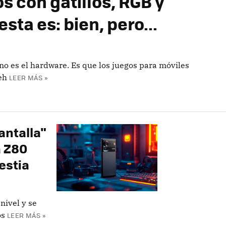
 con gatillos, RGB y
sta es: bien, pero...
no es el hardware. Es que los juegos para móviles
eh
LEER MÁS »
antalla"
a Z80
estia
nivel y se
os
LEER MÁS »