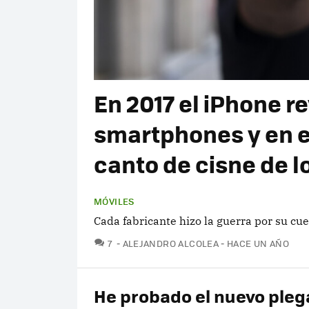
En 2017 el iPhone r
smartphones y en e
canto de cisne de l
MÓVILES
Cada fabricante hizo la guerra por su cuen
COMENTARIOS
7
ALEJANDRO ALCOLEA
HACE UN AÑO
He probado el nuevo pleg