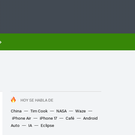
HOY SE HABLA DE
China
Tim Cook
NASA
Waze
iPhone Air
iPhone 17
Café
Android
Auto
IA
Eclipse