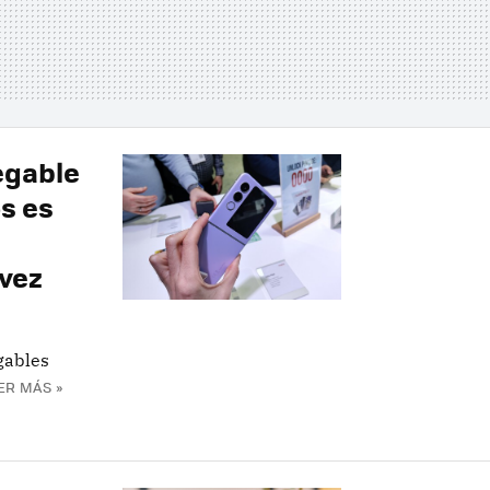
legable
s es
vez
gables
ER MÁS »