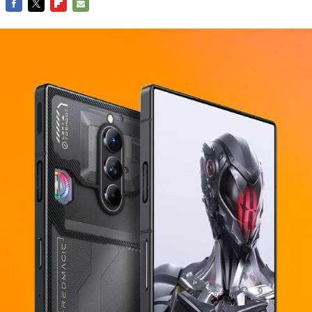
FACEBOOK
TWITTER
FLIPBOARD
E-
MAIL