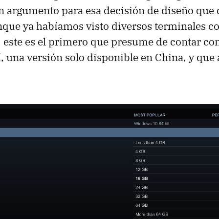
n argumento para esa decisión de diseño que 
que ya habíamos visto diversos terminales co
 este es el primero que presume de contar co
, una versión solo disponible en China, y que a