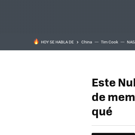
HOY SE HABLA DE
China
Tim Cook
NAS
Este Nu
de memo
qué