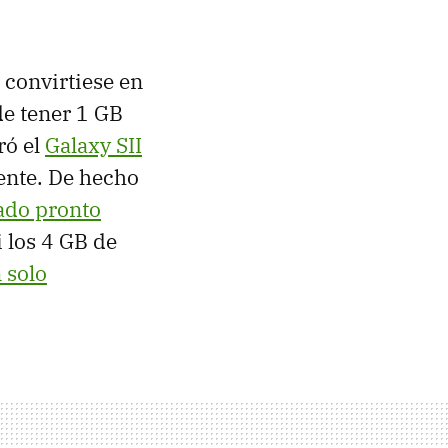
 convirtiese en
e tener 1 GB
ró el
Galaxy SII
ente. De hecho
ado pronto
i los 4 GB de
 solo