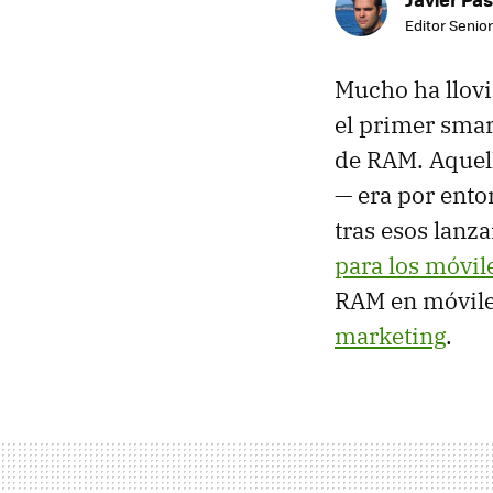
Editor Senior
Mucho ha llov
el primer sma
de RAM. Aquel
— era por ent
tras esos lan
para los móvi
RAM en móvile
marketing
.