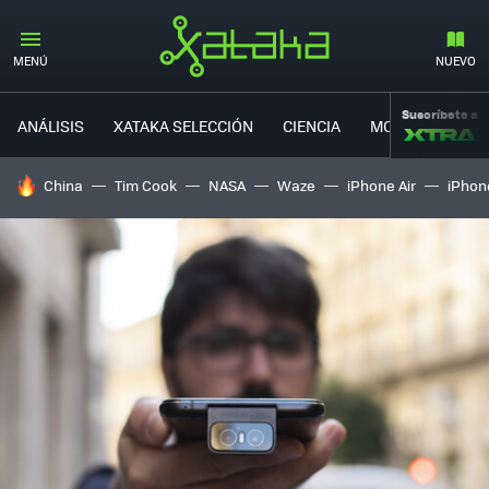
MENÚ
NUEVO
Suscríbete a
ANÁLISIS
XATAKA SELECCIÓN
CIENCIA
MOVILIDAD
HOY SE HABLA DE
China
Tim Cook
NASA
Waze
iPhone Air
iPhone