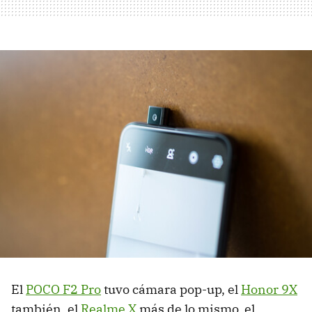
El
POCO F2 Pro
tuvo cámara pop-up, el
Honor 9X
también, el
Realme X
más de lo mismo, el