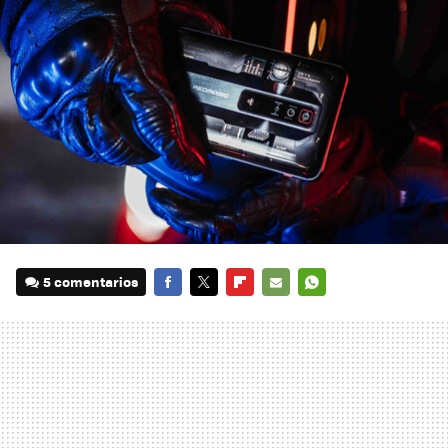
5 comentarios
FACEBOOK
TWITTER
FLIPBOARD
E-
WHATSAPP
MAIL