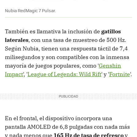
Nubia RedMagic 7 Pulsar.
También es llamativa la inclusión de
gatillos
laterales
, con una tasa de muestreo de 500 Hz.
Según Nubia, tienen una respuesta táctil de 7,4
milisegundos y son compatibles con la inmensa
mayoría de juegos populares, como '
Genshin
Impact
', '
League of Legends: Wild Rift
' y '
Fortnite
'.
En el frontal, el dispositivo incorpora una
pantalla AMOLED de 6,8 pulgadas con nada más
y nada menos que
165 Hz de tasa de refresco
y