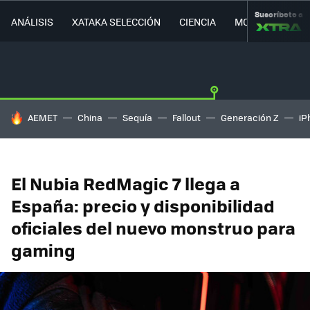
Suscríbete a
ANÁLISIS
XATAKA SELECCIÓN
CIENCIA
MOVILIDAD
HOY SE HABLA DE
AEMET
China
Sequía
Fallout
Generación Z
iP
El Nubia RedMagic 7 llega a
España: precio y disponibilidad
oficiales del nuevo monstruo para
gaming