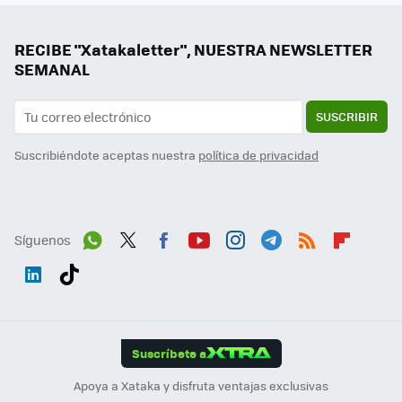
RECIBE "Xatakaletter", NUESTRA NEWSLETTER
SEMANAL
SUSCRIBIR
Suscribiéndote aceptas nuestra
política de privacidad
Síguenos
Wh
Twit
Fac
You
Inst
Tele
RSS
Flip
ats
ter
ebo
tub
agr
gra
boa
Link
Tikt
App
ok
e
am
m
rd
edI
ok
Suscríbete a
n
Apoya a Xataka y disfruta ventajas exclusivas