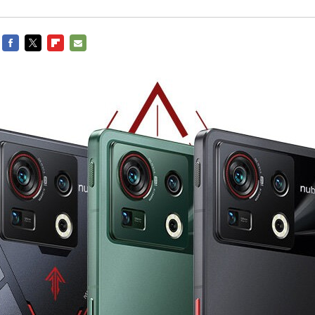
FACEBOOK
TWITTER
FLIPBOARD
E-
MAIL