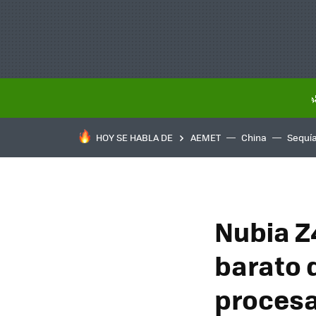
HOY SE HABLA DE
AEMET
China
Sequí
Nubia Z
barato 
proces