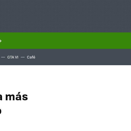
GTA VI
Café
ia más
o