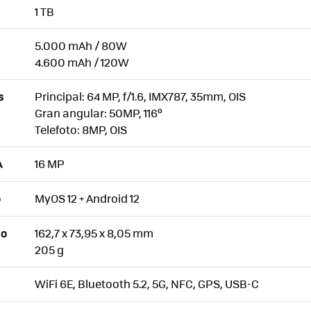
1 TB
5.000 mAh / 80W
4.600 mAh / 120W
Principal: 64 MP, f/1.6, IMX787, 35mm, OIS
S
Gran angular: 50MP, 116º
Telefoto: 8MP, OIS
16 MP
A
MyOS 12 + Android 12
O
162,7 x 73,95 x 8,05 mm
SO
205 g
WiFi 6E, Bluetooth 5.2, 5G, NFC, GPS, USB-C