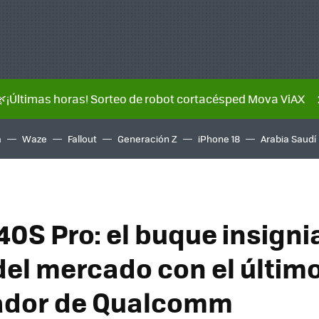
🌿¡Últimas horas! Sorteo de robot cortacésped Mova ViAX
a
Waze
Fallout
Generación Z
iPhone 18
Arabia Saudí
40S Pro: el buque insign
del mercado con el últim
ador de Qualcomm