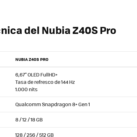
cnica del Nubia Z40S Pro
NUBIA Z40S PRO
6,67" OLED FullHD+
Tasa de refresco de 144 Hz
1.000 nits
Qualcomm Snapdragon 8+ Gen 1
8 / 12 / 18 GB
128 / 256 / 512 GB