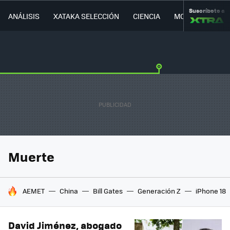
Suscríbete a
ANÁLISIS
XATAKA SELECCIÓN
CIENCIA
MOVILIDAD
Muerte
HOY SE HABLA DE
AEMET
China
Bill Gates
Generación Z
iPhone 18
David Jiménez, abogado