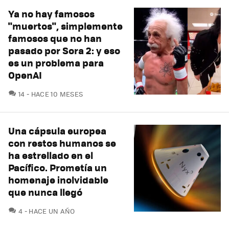
Ya no hay famosos
"muertos", simplemente
famosos que no han
pasado por Sora 2: y eso
es un problema para
OpenAI
COMENTARIOS
14
HACE 10 MESES
Una cápsula europea
con restos humanos se
ha estrellado en el
Pacífico. Prometía un
homenaje inolvidable
que nunca llegó
COMENTARIOS
4
HACE UN AÑO