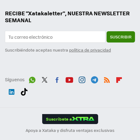
RECIBE "Xatakaletter", NUESTRA NEWSLETTER
SEMANAL
SUSCRIBIR
Suscribiéndote aceptas nuestra
política de privacidad
Síguenos
Wh
Twit
Fac
You
Inst
Tele
RSS
Flip
ats
ter
ebo
tub
agr
gra
boa
Link
Tikt
App
ok
e
am
m
rd
edI
ok
Suscríbete a
n
Apoya a Xataka y disfruta ventajas exclusivas