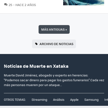
COMENTARIOS
25
HACE 2 AÑOS
MÁS ANTIGUAS
»
ARCHIVO DE NOTICIAS
Noticias de Muerte en Xataka
Muerte:David Jiménez, abogado y experto en herencias:
"Podemos sacar dinero para pagar los gastos funerarios".Cada vez
más personas mueren por un ataque...
OTROS TEMAS:
Streaming
Análisis
Apple
Samsung
In