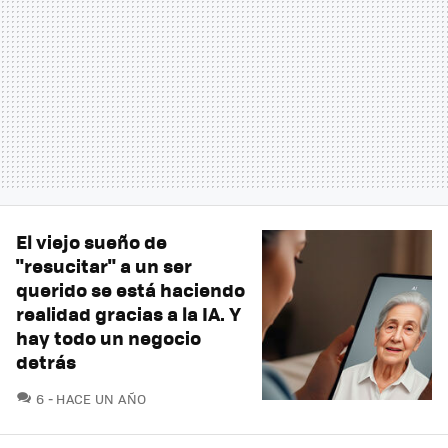
El viejo sueño de
"resucitar" a un ser
querido se está haciendo
realidad gracias a la IA. Y
hay todo un negocio
detrás
COMENTARIOS
6
HACE UN AÑO