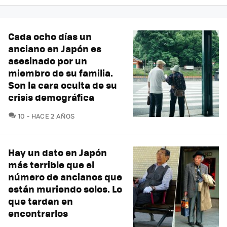
Cada ocho días un
anciano en Japón es
asesinado por un
miembro de su familia.
Son la cara oculta de su
crisis demográfica
COMENTARIOS
10
HACE 2 AÑOS
Hay un dato en Japón
más terrible que el
número de ancianos que
están muriendo solos. Lo
que tardan en
encontrarlos