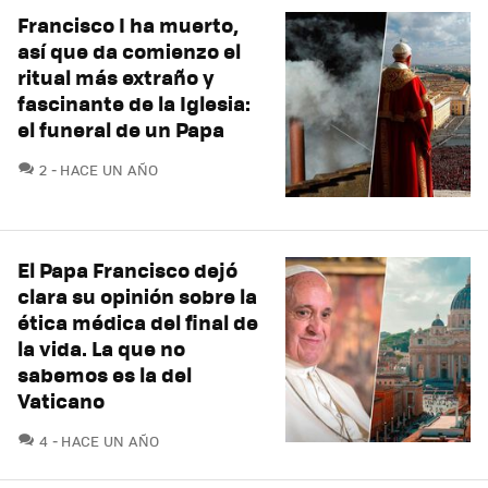
Francisco I ha muerto,
así que da comienzo el
ritual más extraño y
fascinante de la Iglesia:
el funeral de un Papa
COMENTARIOS
2
HACE UN AÑO
El Papa Francisco dejó
clara su opinión sobre la
ética médica del final de
la vida. La que no
sabemos es la del
Vaticano
COMENTARIOS
4
HACE UN AÑO