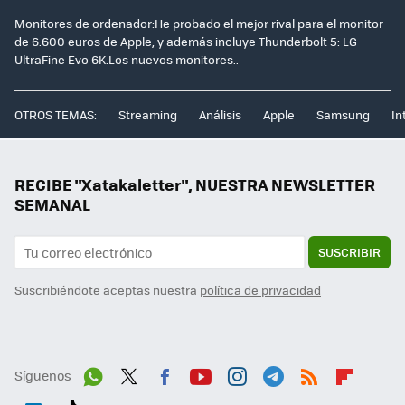
Monitores de ordenador:He probado el mejor rival para el monitor
de 6.600 euros de Apple, y además incluye Thunderbolt 5: LG
UltraFine Evo 6K.Los nuevos monitores..
OTROS TEMAS:
Streaming
Análisis
Apple
Samsung
In
RECIBE "Xatakaletter", NUESTRA NEWSLETTER
SEMANAL
SUSCRIBIR
Suscribiéndote aceptas nuestra
política de privacidad
Síguenos
Wh
Twit
Fac
You
Inst
Tele
RSS
Flip