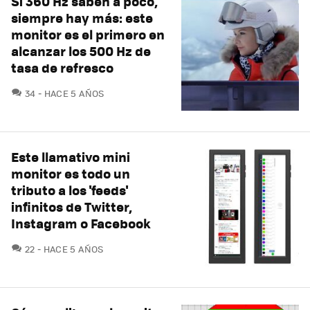
Si 360 Hz saben a poco,
siempre hay más: este
monitor es el primero en
alcanzar los 500 Hz de
tasa de refresco
COMENTARIOS
34
HACE 5 AÑOS
Este llamativo mini
monitor es todo un
tributo a los 'feeds'
infinitos de Twitter,
Instagram o Facebook
COMENTARIOS
22
HACE 5 AÑOS