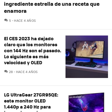
ingrediente estrella de una receta que
enamora
COMENTARIOS
5
HACE 4 AÑOS
El CES 2023 ha dejado
claro que los monitores
con 144 Hz son el pasado.
Lo siguiente es más
velocidad y OLED
COMENTARIOS
28
HACE 4 AÑOS
LG UltraGear 27GR95QE:
este monitor OLED
1.440p a 240 Hz para