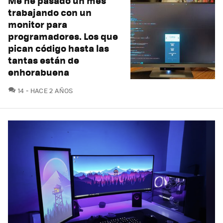
Me he pasado un mes
trabajando con un
monitor para
programadores. Los que
pican código hasta las
tantas están de
enhorabuena
COMENTARIOS
14
HACE 2 AÑOS