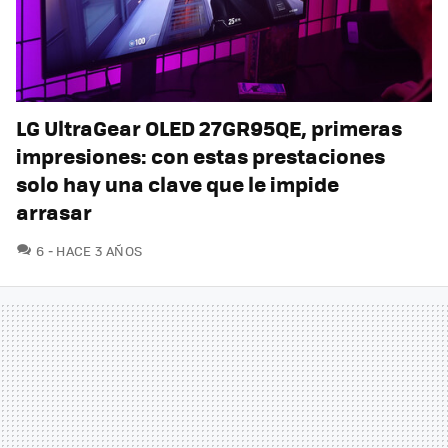
LG UltraGear OLED 27GR95QE, primeras
impresiones: con estas prestaciones
solo hay una clave que le impide
arrasar
COMENTARIOS
6
HACE 3 AÑOS