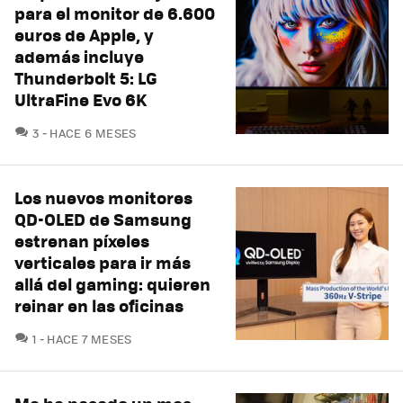
para el monitor de 6.600
euros de Apple, y
además incluye
Thunderbolt 5: LG
UltraFine Evo 6K
COMENTARIOS
3
HACE 6 MESES
Los nuevos monitores
QD-OLED de Samsung
estrenan píxeles
verticales para ir más
allá del gaming: quieren
reinar en las oficinas
COMENTARIOS
1
HACE 7 MESES