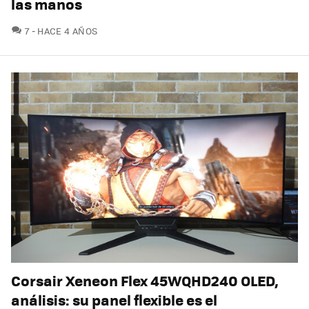
las manos
COMENTARIOS
7
HACE 4 AÑOS
Corsair Xeneon Flex 45WQHD240 OLED,
análisis: su panel flexible es el