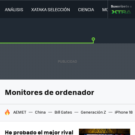
Suscríbete a
ANÁLISIS
XATAKA SELECCIÓN
CIENCIA
MOVILIDAD
Monitores de ordenador
HOY SE HABLA DE
AEMET
China
Bill Gates
Generación Z
iPhone 18
He probado el mejor rival