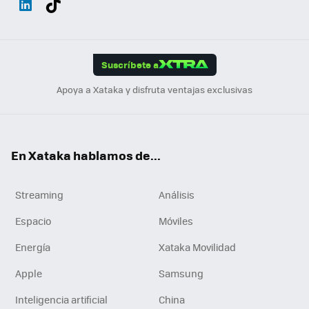
ats
ter
ebo
tub
agr
gra
boa
Link
Tikt
App
ok
e
am
m
rd
edI
ok
Suscríbete a
n
Apoya a Xataka y disfruta ventajas exclusivas
En Xataka hablamos de...
Streaming
Análisis
Espacio
Móviles
Energía
Xataka Movilidad
Apple
Samsung
Inteligencia artificial
China