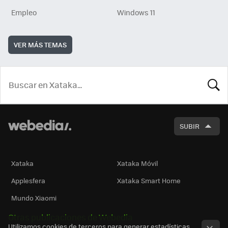
Empleo
Windows 11
VER MÁS TEMAS
BUSCA
SUBIR
Xataka
Xataka Móvil
Applesfera
Xataka Smart Home
Mundo Xiaomi
Otras publicaciones de Webedia
Utilizamos cookies de terceros para generar estadísticas