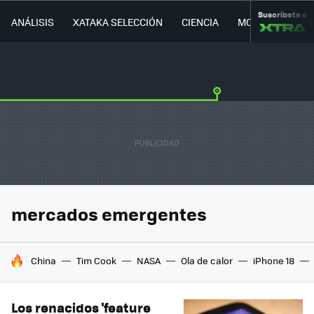
Suscríbete a
ANÁLISIS
XATAKA SELECCIÓN
CIENCIA
MOVILIDAD
mercados emergentes
HOY SE HABLA DE
China
Tim Cook
NASA
Ola de calor
iPhone 18
Los renacidos 'feature