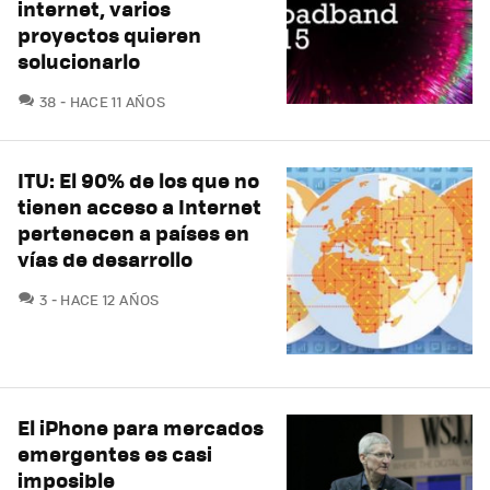
internet, varios
proyectos quieren
solucionarlo
COMENTARIOS
38
HACE 11 AÑOS
ITU: El 90% de los que no
tienen acceso a Internet
pertenecen a países en
vías de desarrollo
COMENTARIOS
3
HACE 12 AÑOS
El iPhone para mercados
emergentes es casi
imposible