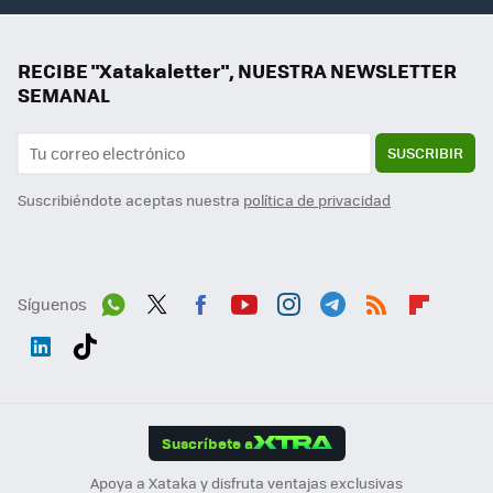
RECIBE "Xatakaletter", NUESTRA NEWSLETTER
SEMANAL
SUSCRIBIR
Suscribiéndote aceptas nuestra
política de privacidad
Síguenos
Wh
Twit
Fac
You
Inst
Tele
RSS
Flip
ats
ter
ebo
tub
agr
gra
boa
Link
Tikt
App
ok
e
am
m
rd
edI
ok
Suscríbete a
n
Apoya a Xataka y disfruta ventajas exclusivas