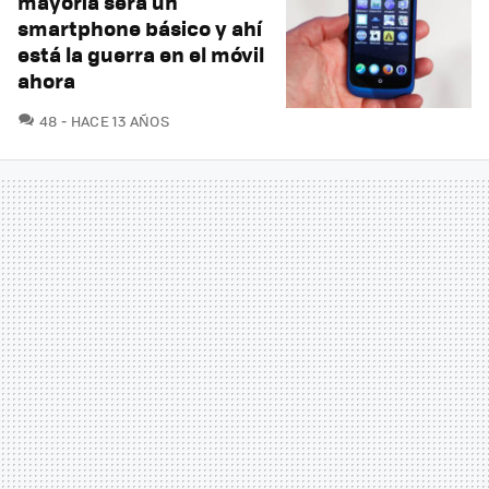
mayoría será un
smartphone básico y ahí
está la guerra en el móvil
ahora
COMENTARIOS
48
HACE 13 AÑOS