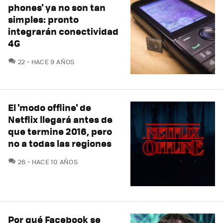
phones' ya no son tan
simples: pronto
integrarán conectividad
4G
COMENTARIOS
22
HACE 9 AÑOS
El 'modo offline' de
Netflix llegará antes de
que termine 2016, pero
no a todas las regiones
COMENTARIOS
26
HACE 10 AÑOS
Por qué Facebook se