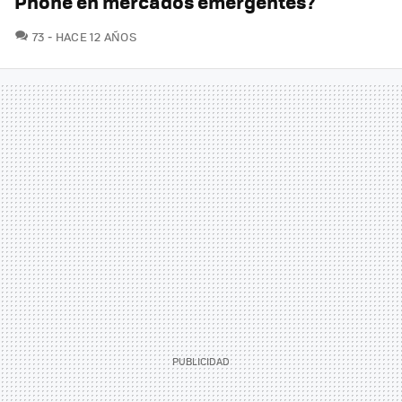
Phone en mercados emergentes?
COMENTARIOS
73
HACE 12 AÑOS