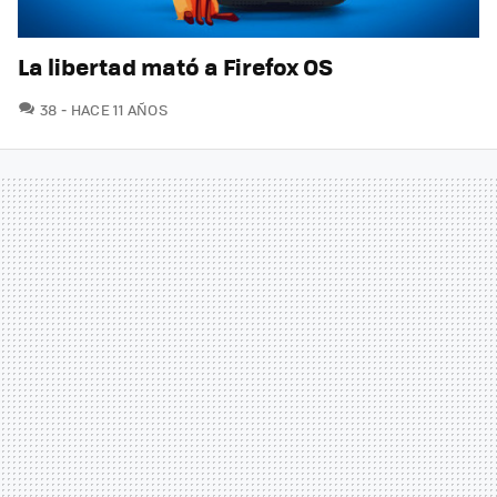
La libertad mató a Firefox OS
COMENTARIOS
38
HACE 11 AÑOS