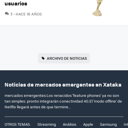
usuarios
COMENTARIOS
3
HACE 16 AÑOS
ARCHIVO DE NOTICIAS
Noticias de mercados emergentes en Xataka
mercados emergentes:Los renacidos 'feature phones' ya no son
tan simples: pronto integrarán conectividad 4G.El 'modo offline' de
Netflix llegará antes de que termine...
OTROS TEMAS:
Streaming
Análisis
Apple
Samsung
In