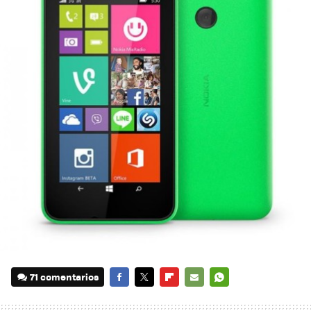
71 comentarios
FACEBOOK
TWITTER
FLIPBOARD
E-
WHATSAPP