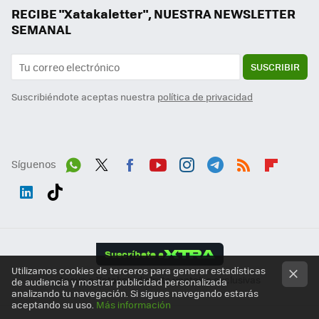
RECIBE "Xatakaletter", NUESTRA NEWSLETTER
SEMANAL
SUSCRIBIR
Suscribiéndote aceptas nuestra
política de privacidad
Síguenos
Wh
Twit
Fac
You
Inst
Tele
RSS
Flip
ats
ter
ebo
tub
agr
gra
boa
Link
Tikt
App
ok
e
am
m
rd
edI
ok
Suscríbete a
n
Utilizamos cookies de terceros para generar estadísticas
Apoya a Xataka y disfruta ventajas exclusivas
de audiencia y mostrar publicidad personalizada
analizando tu navegación. Si sigues navegando estarás
aceptando su uso.
Más información