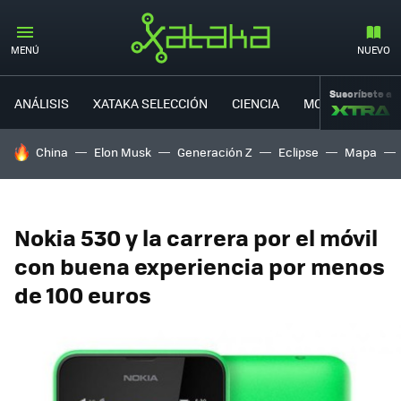
MENÚ
NUEVO
Suscríbete a
ANÁLISIS
XATAKA SELECCIÓN
CIENCIA
MOVILIDAD
HOY SE HABLA DE
China
Elon Musk
Generación Z
Eclipse
Mapa
Nokia 530 y la carrera por el móvil
con buena experiencia por menos
de 100 euros