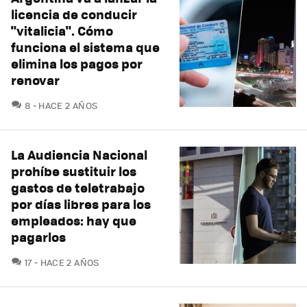
licencia de conducir
"vitalicia". Cómo
funciona el sistema que
elimina los pagos por
renovar
COMENTARIOS
8
HACE 2 AÑOS
La Audiencia Nacional
prohíbe sustituir los
gastos de teletrabajo
por días libres para los
empleados: hay que
pagarlos
COMENTARIOS
17
HACE 2 AÑOS