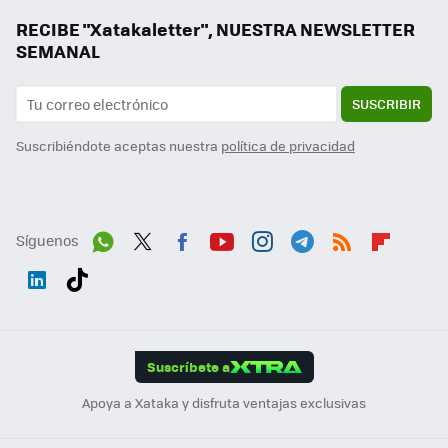
RECIBE "Xatakaletter", NUESTRA NEWSLETTER
SEMANAL
SUSCRIBIR
Suscribiéndote aceptas nuestra
política de privacidad
Síguenos
Wh
Twit
Fac
You
Inst
Tele
RSS
Flip
ats
ter
ebo
tub
agr
gra
boa
Link
Tikt
App
ok
e
am
m
rd
edI
ok
Suscríbete a
n
Apoya a Xataka y disfruta ventajas exclusivas