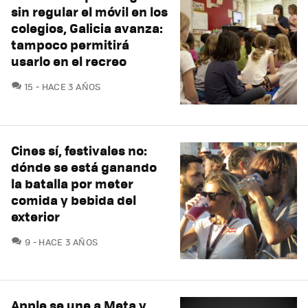
sin regular el móvil en los
colegios, Galicia avanza:
tampoco permitirá
usarlo en el recreo
COMENTARIOS
15
HACE 3 AÑOS
Cines sí, festivales no:
dónde se está ganando
la batalla por meter
comida y bebida del
exterior
COMENTARIOS
9
HACE 3 AÑOS
Apple se une a Meta y