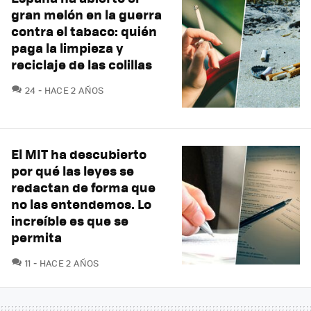
gran melón en la guerra
contra el tabaco: quién
paga la limpieza y
reciclaje de las colillas
COMENTARIOS
24
HACE 2 AÑOS
El MIT ha descubierto
por qué las leyes se
redactan de forma que
no las entendemos. Lo
increíble es que se
permita
COMENTARIOS
11
HACE 2 AÑOS