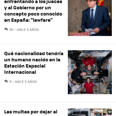
enfrentando a los jueces
y al Gobierno por un
concepto poco conocido
en España: "lawfare"
COMENTARIOS
30
HACE 3 AÑOS
Qué nacionalidad tendría
un humano nacido en la
Estación Espacial
Internacional
COMENTARIOS
11
HACE 3 AÑOS
Las multas por dejar al