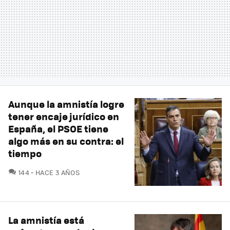
Aunque la amnistía logre
tener encaje jurídico en
España, el PSOE tiene
algo más en su contra: el
tiempo
COMENTARIOS
144
HACE 3 AÑOS
La amnistía está