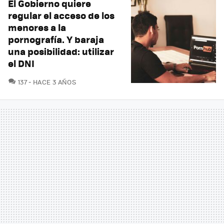
El Gobierno quiere
regular el acceso de los
menores a la
pornografía. Y baraja
una posibilidad: utilizar
el DNI
COMENTARIOS
137
HACE 3 AÑOS