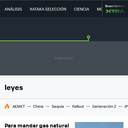
Suscríbete a
ANÁLISIS
XATAKA SELECCIÓN
CIENCIA
MOVILIDAD
leyes
HOY SE HABLA DE
AEMET
China
Sequía
Fallout
Generación Z
i
Para mandar gas natural