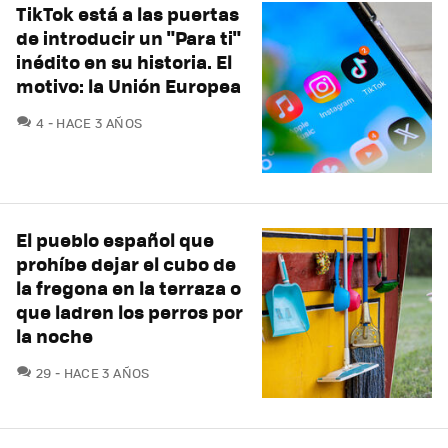
TikTok está a las puertas
de introducir un "Para ti"
inédito en su historia. El
motivo: la Unión Europea
COMENTARIOS
4
HACE 3 AÑOS
El pueblo español que
prohíbe dejar el cubo de
la fregona en la terraza o
que ladren los perros por
la noche
COMENTARIOS
29
HACE 3 AÑOS