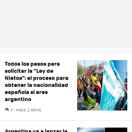
Todos los pasos para
solicitar la “Ley de
Nietos”: el proceso para
obtener la nacionalidad
española si eres
argentino
COMENTARIOS
7
HACE 2 AÑOS
Argentina va a lanzar la