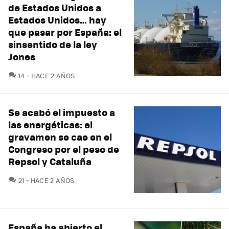
de Estados Unidos a
Estados Unidos… hay
que pasar por España: el
sinsentido de la ley
Jones
COMENTARIOS
14
HACE 2 AÑOS
Se acabó el impuesto a
las energéticas: el
gravamen se cae en el
Congreso por el peso de
Repsol y Cataluña
COMENTARIOS
21
HACE 2 AÑOS
España ha abierto el