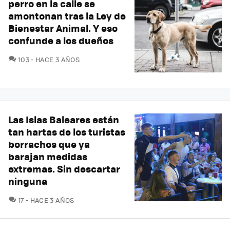
perro en la calle se
amontonan tras la Ley de
Bienestar Animal. Y eso
confunde a los dueños
COMENTARIOS
103
HACE 3 AÑOS
Las Islas Baleares están
tan hartas de los turistas
borrachos que ya
barajan medidas
extremas. Sin descartar
ninguna
COMENTARIOS
17
HACE 3 AÑOS