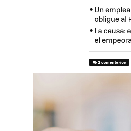
Un emplead
obligue al 
La causa: e
el empeora
2 comentarios