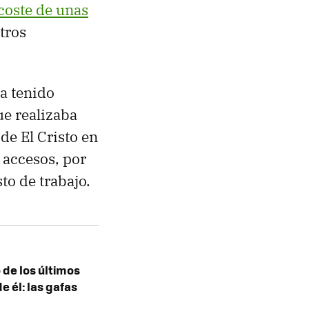
coste de unas
tros
ha tenido
ue realizaba
de El Cristo en
e accesos, por
to de trabajo.
 de los últimos
e él: las gafas