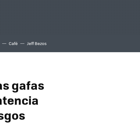
Café
Jeff Bezos
as gafas
ntencia
esgos