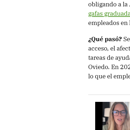
obligando a la
gafas graduad
empleados en 
¿Qué pasó?
Se
acceso, el afe
tareas de ayud
Oviedo. En 2021
lo que el empl