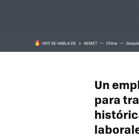
HOY SE HABLA DE
AEMET
China
Sequí
Un empl
para tr
históric
laboral