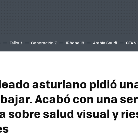
a
Fallout
Generación Z
iPhone 18
Arabia Saudí
GTA VI
eado asturiano pidió un
abajar. Acabó con una se
a sobre salud visual y ri
es