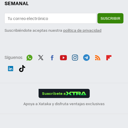
SEMANAL
SUSCRIBIR
Suscribiéndote aceptas nuestra
política de privacidad
Síguenos
Wh
Twit
Fac
You
Inst
Tele
RSS
Flip
ats
ter
ebo
tub
agr
gra
boa
Link
Tikt
App
ok
e
am
m
rd
edI
ok
Suscríbete a
n
Apoya a Xataka y disfruta ventajas exclusivas