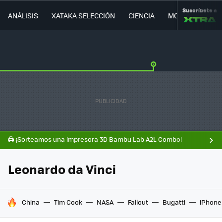
Suscríbete a
ANÁLISIS
XATAKA SELECCIÓN
CIENCIA
MOVILIDAD
🖨️ ¡Sorteamos una impresora 3D Bambu Lab A2L Combo!
Leonardo da Vinci
HOY SE HABLA DE
China
Tim Cook
NASA
Fallout
Bugatti
iPhone 