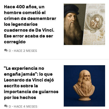
Hace 400 años, un
hombre cometió el
crimen de desmembrar
los legendarios
cuadernos de Da Vinci.
Ese error acaba de ser
corregido
COMENTARIOS
0
HACE 2 MESES
"La experiencia no
engaña jamás": lo que
Leonardo da Vinci dejó
escrito sobre la
importancia de guiarnos
por los hechos
COMENTARIOS
0
HACE 4 MESES