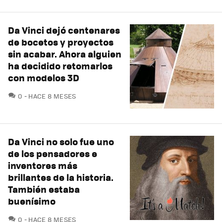
Da Vinci dejó centenares
de bocetos y proyectos
sin acabar. Ahora alguien
ha decidido retomarlos
con modelos 3D
COMENTARIOS
0
HACE 8 MESES
Da Vinci no solo fue uno
de los pensadores e
inventores más
brillantes de la historia.
También estaba
buenísimo
COMENTARIOS
0
HACE 8 MESES