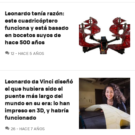
Leonardo tenía razón:
este cuadricóptero
funciona y está basado
en bocetos suyos de
hace 500 años
COMENTARIOS
12
HACE 5 AÑOS
Leonardo da Vinci diseñó
el que hubiera sido el
puente más largo del
mundo en su era: lo han
impreso en 3D, y habría
funcionado
COMENTARIOS
26
HACE 7 AÑOS