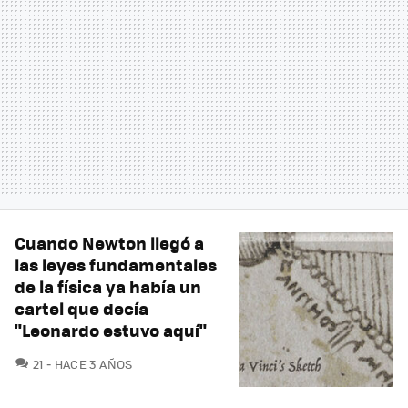
Cuando Newton llegó a
las leyes fundamentales
de la física ya había un
cartel que decía
"Leonardo estuvo aquí"
COMENTARIOS
21
HACE 3 AÑOS