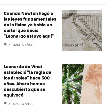
Cuando Newton llegó a
las leyes fundamentales
de la física ya había un
cartel que decía
"Leonardo estuvo aquí"
COMENTARIOS
7
HACE 3 AÑOS
Leonardo da Vinci
estableció "la regla de
los árboles" hace 500
años. Ahora hemos
descubierto que se
equivocó
COMENTARIOS
3
HACE 3 AÑOS