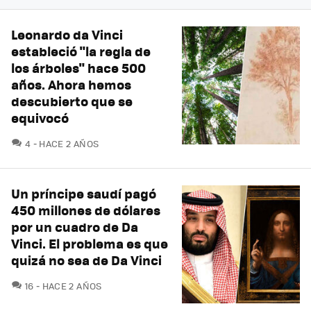
Leonardo da Vinci
estableció "la regla de
los árboles" hace 500
años. Ahora hemos
descubierto que se
equivocó
COMENTARIOS
4
HACE 2 AÑOS
Un príncipe saudí pagó
450 millones de dólares
por un cuadro de Da
Vinci. El problema es que
quizá no sea de Da Vinci
COMENTARIOS
16
HACE 2 AÑOS