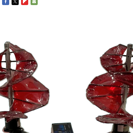
FACEBOOK
TWITTER
FLIPBOARD
E-
MAIL