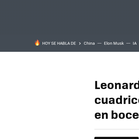
HOY SE HABLA DE
China
Elon Musk
IA
Leonard
cuadric
en boce