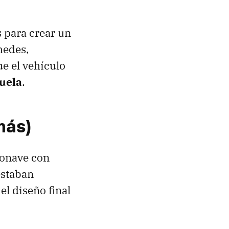
 para crear un
medes,
e el vehículo
vuela
.
más)
ronave con
estaban
el diseño final