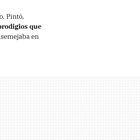
. Pintó,
prodigios que
 asemejaba en