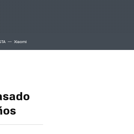
GTA
Xiaomi
basado
ños